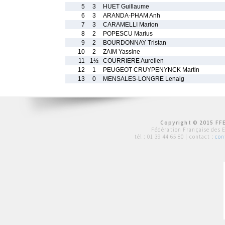
5
3
HUET Guillaume
6
3
ARANDA-PHAM Anh
7
3
CARAMELLI Marion
8
2
POPESCU Marius
9
2
BOURDONNAY Tristan
10
2
ZAIM Yassine
11
1½
COURRIERE Aurelien
12
1
PEUGEOT CRUYPENYNCK Martin
13
0
MENSALES-LONGRE Lenaig
Copyright © 2015 FFE
Fédération Française des 
tél :
01 39 44 65 80
| contact :
con