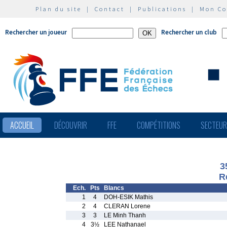
Plan du site
|
Contact
|
Publications
|
Mon C
Rechercher un joueur
Rechercher un club
ACCUEIL
DÉCOUVRIR
FFE
COMPÉTITIONS
SECTEU
3
R
Ech.
Pts
Blancs
1
4
DOH-ESIK Mathis
2
4
CLERAN Lorene
3
3
LE Minh Thanh
4
3½
LEE Nathanael