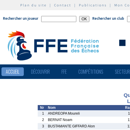
Plan du site
|
Contact
|
Publications
|
Mon C
Rechercher un joueur
Rechercher un club
ACCUEIL
DÉCOUVRIR
FFE
COMPÉTITIONS
SECTEU
Qu
L
Nr
Nom
Ra
1
ANDREOPA Moureli
1
2
BERNAT Noam
1
3
BUSTAMANTE GIFFARD Alon
1