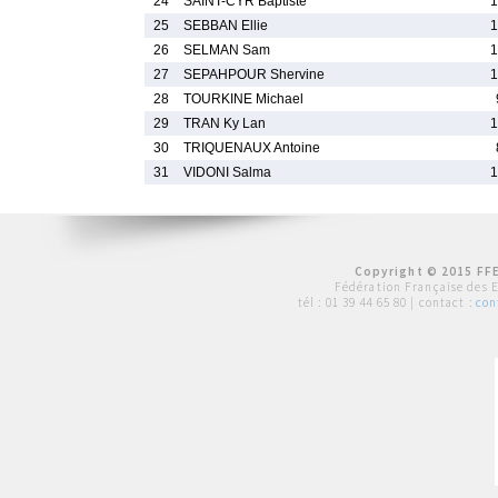
24
SAINT-CYR Baptiste
1
25
SEBBAN Ellie
1
26
SELMAN Sam
1
27
SEPAHPOUR Shervine
1
28
TOURKINE Michael
29
TRAN Ky Lan
1
30
TRIQUENAUX Antoine
31
VIDONI Salma
1
Copyright © 2015 FFE
Fédération Française des 
tél :
01 39 44 65 80
| contact :
con