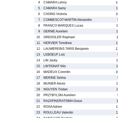
4
CAMARA Lehny
1
5
CAMARA Samy
1
6
CHONG Victoria
1
7
COMBESCOT-MARTIN Alexandre
8
FRANCO MARQUES Lucas
1
9
GERME Aurelien
1
10
GREISSLER Raphael
11
HERVIER Timothee
1
12
LAUWEREINS TARIS Benjamin
1
13
LEBOEUF Loic
14
LIN Jacky
1
15
LINTIGNAT Nils
1
16
MADEUX Corentin
1
17
MERINE Selma
18
MUNIER Alexis
1
19
NGUYEN Tristan
1
20
PRZYBYLSKI Aurelien
21
RAZAFINDRATSIMA Grace
22
ROSA Adrien
1
23
ROULLEAU Valentin
1