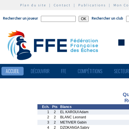
Plan du site
|
Contact
|
Publications
|
Mon C
Rechercher un joueur
Rechercher un club
ACCUEIL
DÉCOUVRIR
FFE
COMPÉTITIONS
SECTEU
Qu
R
Ech.
Pts
Blancs
1
2
EL KAROUI Adam
2
2
BLANC Leonard
3
2
METIVIER Gabin
4
2
DZOKANGA Sabry