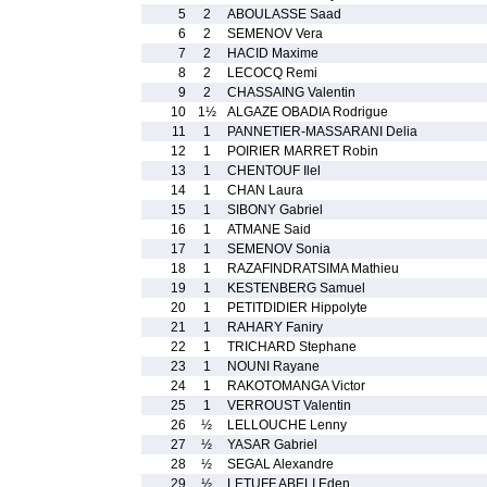
5
2
ABOULASSE Saad
6
2
SEMENOV Vera
7
2
HACID Maxime
8
2
LECOCQ Remi
9
2
CHASSAING Valentin
10
1½
ALGAZE OBADIA Rodrigue
11
1
PANNETIER-MASSARANI Delia
12
1
POIRIER MARRET Robin
13
1
CHENTOUF Ilel
14
1
CHAN Laura
15
1
SIBONY Gabriel
16
1
ATMANE Said
17
1
SEMENOV Sonia
18
1
RAZAFINDRATSIMA Mathieu
19
1
KESTENBERG Samuel
20
1
PETITDIDIER Hippolyte
21
1
RAHARY Faniry
22
1
TRICHARD Stephane
23
1
NOUNI Rayane
24
1
RAKOTOMANGA Victor
25
1
VERROUST Valentin
26
½
LELLOUCHE Lenny
27
½
YASAR Gabriel
28
½
SEGAL Alexandre
29
½
LETUFF ABELI Eden