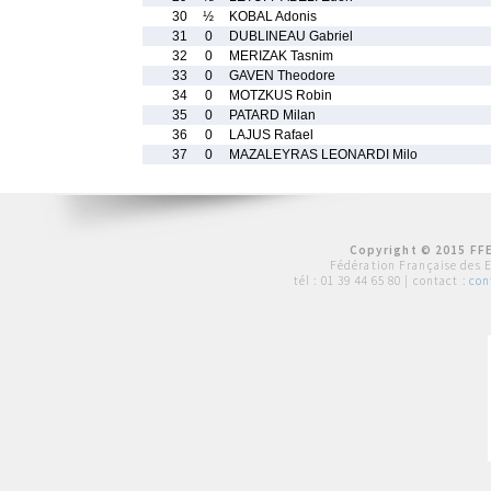
30
½
KOBAL Adonis
31
0
DUBLINEAU Gabriel
32
0
MERIZAK Tasnim
33
0
GAVEN Theodore
34
0
MOTZKUS Robin
35
0
PATARD Milan
36
0
LAJUS Rafael
37
0
MAZALEYRAS LEONARDI Milo
Copyright © 2015 FFE
Fédération Française des 
tél :
01 39 44 65 80
| contact :
con