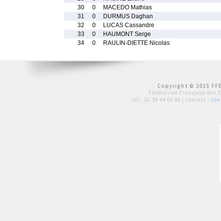
30
0
MACEDO Mathias
31
0
DURMUS Daghan
32
0
LUCAS Cassandre
33
0
HAUMONT Serge
34
0
RAULIN-DIETTE Nicolas
Copyright © 2015 FFE
Fédération Française des 
tél :
01 39 44 65 80
| contact :
con