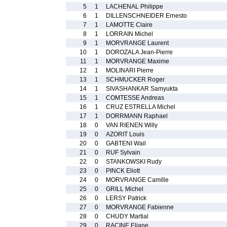
5
1
LACHENAL Philippe
6
1
DILLENSCHNEIDER Ernesto
7
1
LAMOTTE Claire
8
1
LORRAIN Michel
9
1
MORVRANGE Laurent
10
1
DOROZALA Jean-Pierre
11
1
MORVRANGE Maxime
12
1
MOLINARI Pierre
13
1
SCHMUCKER Roger
14
1
SIVASHANKAR Samyukta
15
1
COMTESSE Andreas
16
1
CRUZ ESTRELLA Michel
17
1
DORRMANN Raphael
18
0
VAN RIENEN Willy
19
0
AZORIT Louis
20
0
GABTENI Wail
21
0
RUF Sylvain
22
0
STANKOWSKI Rudy
23
0
PINCK Eliott
24
0
MORVRANGE Camille
25
0
GRILL Michel
26
0
LERSY Patrick
27
0
MORVRANGE Fabienne
28
0
CHUDY Martial
29
0
RACINE Eliane