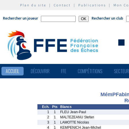
Plan du site
|
Contact
|
Publications
|
Mon C
Rechercher un joueur
Rechercher un club
ACCUEIL
DÉCOUVRIR
FFE
COMPÉTITIONS
SECTEU
MémPFabing
R
Ech.
Pts
Blancs
1
1
FLEU Jean-Paul
2
1
MALTEZEANU Stefan
3
1
LAMOTTE Nicolas
4
1
KEMPENICH Jean-Michel