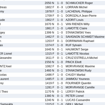
2050 N
1 - 0
SCHMUCKER Roger
reas
1802 F
X - X
LORRAIN Michel
emy
1978 F
1 - 0
LACHENAL Philippe
1709 F
0 - 1
DOROZALA Jean-Pierre
aude
1902 F
1 - 0
AZORIT Louis
l
1670 N
0 - 1
VAN RIENEN Willy
c
1861 F
1 - 0
LAMOTTE Claire
gey
1399 N
1 - 0
STANKOWSKI Yves
an
1462 F
0 - 1
SAVIGNON SCHMIDT Maxime
n
1203 F
0 - 1
DORRMANN Raphael
as
1374 F
1 - 0
RUF Sylvain
1640 N
0 - 1
HAUMONT Serge
R Lionel
1315 F
0 - 1
LAMOTTE Nicolas
exandre
1611 F
0 - 1
CRUZ ESTRELLA Michel
1550 N
1 - 0
PINCK Eliott
TZ Axel
1082 F
0 - 1
MORVRANGE Maxime
re
1460 N
0 - 1
STANKOWSKI Rudy
colas
1486 F
1 - 0
CHUDY Martial
aurent
1485 F
1 - 0
JAMMOU Youness
rey
1419 F
1 - 0
FOURNIER Quentin
1281 F
0 - 1
MORVRANGE Camille
 Theo
1170 N
0 - 1
LERSY Patrick
1380 N
0 - 1
PETER Lionel
1240 N
0 - 1
LUCAS Cassandre
Samyukta
1315 F
1 - 0
GRILL Michel