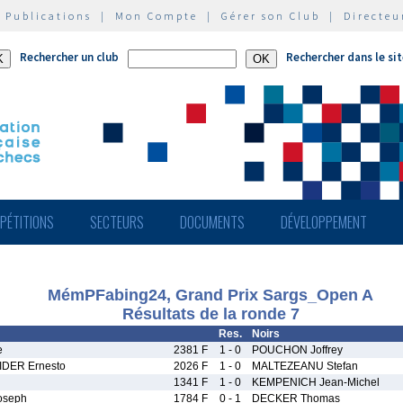
|
Publications
|
Mon Compte
|
Gérer son Club
|
Directeu
Rechercher un club
Rechercher dans le si
PÉTITIONS
SECTEURS
DOCUMENTS
DÉVELOPPEMENT
MémPFabing24, Grand Prix Sargs_Open A
Résultats de la ronde 7
Res.
Noirs
e
2381 F
1 - 0
POUCHON Joffrey
DER Ernesto
2026 F
1 - 0
MALTEZEANU Stefan
1341 F
1 - 0
KEMPENICH Jean-Michel
oseph
1784 F
0 - 1
DECKER Thomas