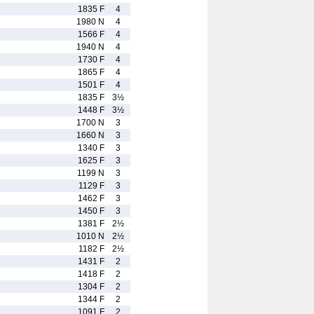
1835 F
4
1980 N
4
1566 F
4
1940 N
4
1730 F
4
1865 F
4
1501 F
4
1835 F
3½
1448 F
3½
1700 N
3
1660 N
3
1340 F
3
1625 F
3
1199 N
3
1129 F
3
1462 F
3
1450 F
3
1381 F
2½
1010 N
2½
1182 F
2½
1431 F
2
1418 F
2
1304 F
2
1344 F
2
1091 F
2