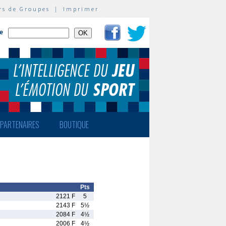
rs de Groupes
|
Imprimer
te
PARTENAIRES
BOUTIQUE
Pts
2121 F
5
2143 F
5½
2084 F
4½
2006 F
4½