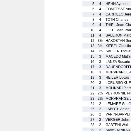
5
4
HEHN Aymeric
6
4
COMTESSE And
7
4
CARRILLO Jer
8
4
TOTH Charles
9
4
THIEL Jean-Cl
10
4
FLEU Jean-Pau
11
4
SALERON Mar
12
3½
HAKOBYAN Ser
13
3½
KIEBEL Christi
14
3½
SAELEN Titoua
15
3
MACEDO Mathi
16
3
LANZA Rosario
17
3
DAUENDORFFE
18
3
MORVRANGE Al
19
3
HEILER Lucas
20
3
LORUSSO KUEN
21
3
MOLINARI Pier
22
2½
PEYRONNIE Ni
23
2½
MORVRANGE L
24
2
LEMAIRE Geoff
25
2
LABOTH Anton
26
2
VARIN-DAPPER
27
2
VERGER John
28
2
GABTENI Wail
29
2
SIVASHANKAR 