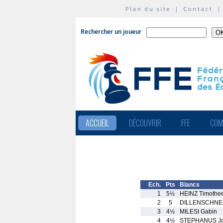
Plan du site
|
Contact
Rechercher un joueur
ACCUEIL
DÉCOUVRIR
FFE
COM
Ech.
Pts
Blancs
1
5½
HEINZ Timothe
2
5
DILLENSCHNEI
3
4½
MILESI Gabin
4
4½
STEPHANUS J