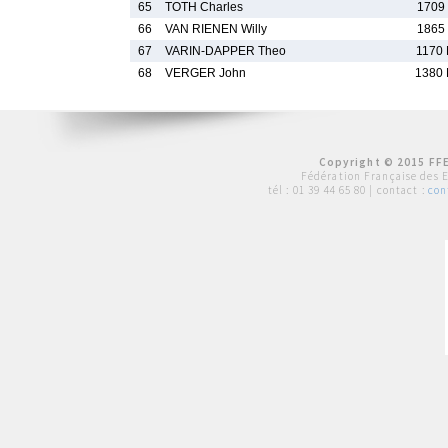
65
TOTH Charles
1709
66
VAN RIENEN Willy
1865
67
VARIN-DAPPER Theo
1170
68
VERGER John
1380
Copyright © 2015 FFE
Fédération Française des 
tél :
01 39 44 65 80
| contact :
con