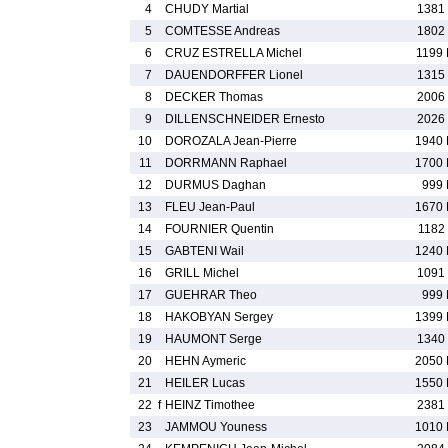
4
CHUDY Martial
1381
5
COMTESSE Andreas
1802
6
CRUZ ESTRELLA Michel
1199
7
DAUENDORFFER Lionel
1315
8
DECKER Thomas
2006
9
DILLENSCHNEIDER Ernesto
2026
10
DOROZALA Jean-Pierre
1940
11
DORRMANN Raphael
1700
12
DURMUS Daghan
999
13
FLEU Jean-Paul
1670
14
FOURNIER Quentin
1182
15
GABTENI Wail
1240
16
GRILL Michel
1091
17
GUEHRAR Theo
999
18
HAKOBYAN Sergey
1399
19
HAUMONT Serge
1340
20
HEHN Aymeric
2050
21
HEILER Lucas
1550
22
f
HEINZ Timothee
2381
23
JAMMOU Youness
1010