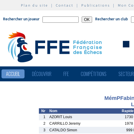
Plan du site
|
Contact
|
Publications
|
Mon C
Rechercher un joueur
Rechercher un club
ACCUEIL
DÉCOUVRIR
FFE
COMPÉTITIONS
SECTEU
MémPFabing
L
Nr
Nom
Rapide
1
AZORIT Louis
1730
2
CARRILLO Jeremy
1978
3
CATALDO Simon
999