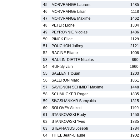
45
MORVRANGE Laurent
1485
46
MORVRANGE Lilian
1118
47
MORVRANGE Maxime
1462
48
PETER Lionel
1304
49
PEYRONNIE Nicolas
1486
50
PINCK Eliott
1129
51
POUCHON Joffrey
2121
52
RACINE Eliane
1008
53
RAULIN-DIETTE Nicolas
890
54
RUF Sylvain
1660
55
SAELEN Titouan
1203
56
SALERON Marc
1861
57
SAVIGNON SCHMIDT Maxime
1448
58
SCHMUCKER Roger
1835
59
SIVASHANKAR Samyukta
1315
60
SOLOVEV Aleksei
1199
61
STANKOWSKI Rudy
1450
62
STANKOWSKI Yves
1835
63
STEPHANUS Joseph
1784
64
THIEL Jean-Claude
1902