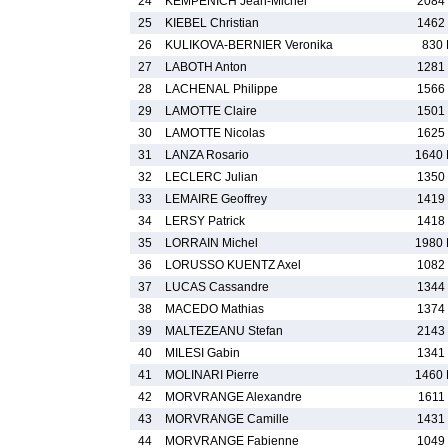
24
KEMPENICH Jean-Michel
2084
25
KIEBEL Christian
1462
26
KULIKOVA-BERNIER Veronika
830
27
LABOTH Anton
1281
28
LACHENAL Philippe
1566
29
LAMOTTE Claire
1501
30
LAMOTTE Nicolas
1625
31
LANZA Rosario
1640
32
LECLERC Julian
1350
33
LEMAIRE Geoffrey
1419
34
LERSY Patrick
1418
35
LORRAIN Michel
1980
36
LORUSSO KUENTZ Axel
1082
37
LUCAS Cassandre
1344
38
MACEDO Mathias
1374
39
MALTEZEANU Stefan
2143
40
MILESI Gabin
1341
41
MOLINARI Pierre
1460
42
MORVRANGE Alexandre
1611
43
MORVRANGE Camille
1431
44
MORVRANGE Fabienne
1049