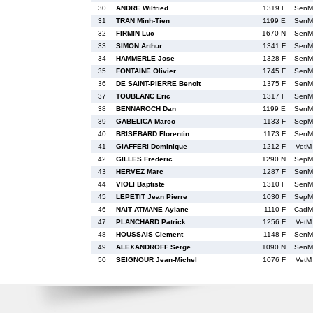
30
ANDRE Wilfried
1319 F
SenM
31
TRAN Minh-Tien
1199 E
SenM
32
FIRMIN Luc
1670 N
SenM
33
SIMON Arthur
1341 F
SenM
34
HAMMERLE Jose
1328 F
SenM
35
FONTAINE Olivier
1745 F
SenM
36
DE SAINT-PIERRE Benoit
1375 F
SenM
37
TOUBLANC Eric
1317 F
SenM
38
BENNAROCH Dan
1199 E
SenM
39
GABELICA Marco
1133 F
SepM
40
BRISEBARD Florentin
1173 F
SenM
41
GIAFFERI Dominique
1212 F
VetM
42
GILLES Frederic
1290 N
SepM
43
HERVEZ Marc
1287 F
SenM
44
VIOLI Baptiste
1310 F
SenM
45
LEPETIT Jean Pierre
1030 F
SepM
46
NAIT ATMANE Aylane
1110 F
CadM
47
PLANCHARD Patrick
1256 F
VetM
48
HOUSSAIS Clement
1148 F
SenM
49
ALEXANDROFF Serge
1090 N
SenM
50
SEIGNOUR Jean-Michel
1076 F
VetM