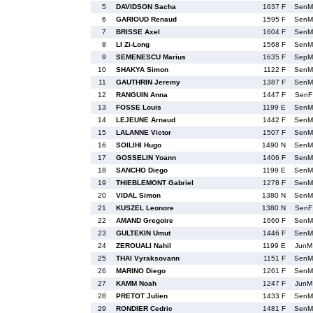
5
DAVIDSON Sacha
1637 F
SenM
6
GARIOUD Renaud
1595 F
SenM
7
BRISSE Axel
1604 F
SenM
8
LI Zi-Long
1568 F
SenM
9
SEMENESCU Marius
1635 F
SepM
10
SHAKYA Simon
1122 F
SenM
11
GAUTHRIN Jeremy
1387 F
SenM
12
RANGUIN Anna
1447 F
SenF
13
FOSSE Louis
1199 E
SenM
14
LEJEUNE Arnaud
1442 F
SenM
15
LALANNE Victor
1507 F
SenM
16
SOILIHI Hugo
1490 N
SenM
17
GOSSELIN Yoann
1406 F
SenM
18
SANCHO Diego
1199 E
SenM
19
THIEBLEMONT Gabriel
1278 F
SenM
20
VIDAL Simon
1380 N
SenM
21
KUSZEL Leonore
1380 N
SenF
22
AMAND Gregoire
1660 F
SenM
23
GULTEKIN Umut
1446 F
SenM
24
ZEROUALI Nahil
1199 E
JunM
25
THAI Vyraksovann
1151 F
SenM
26
MARINO Diego
1261 F
SenM
27
KAMM Noah
1247 F
JunM
28
PRETOT Julien
1433 F
SenM
29
RONDIER Cedric
1481 F
SenM