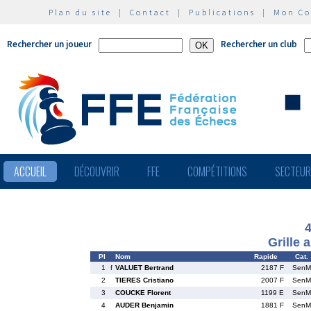
Plan du site
|
Contact
|
Publications
|
Mon C
Rechercher un joueur
Rechercher un club
ACCUEIL
DÉCOUVRIR
FFE
COMPÉTITIONS
SECTEU
Grille 
Pl
Nom
Rapide
Cat.
1
f
VALUET Bertrand
2187 F
SenM
2
TIERES Cristiano
2007 F
SenM
3
COUCKE Florent
1199 E
SenM
4
AUDER Benjamin
1881 F
SenM