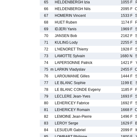
65
HELDENBERGH Izia
1055 F
66
HELDENBERGH Nils
2095 F
67
HOMERIN Vincent
1533 F
68
HUET Ruben
1174 F
69
IDJERI Yanis
1969 F
70
JANSEN Bob
2162 F
71
KULING Lody
2255 F
72
L'HENORET Thierry
1928 F
73
LAMOTTE Sylvain
1680 N
74
LAPERSONNE Patrick
1421 F
75
m
LARKIN Vladyslav
2455 F
76
LAROUMANIE Gilles
1444 F
77
LE BLANC Sophie
1199 E
78
LE BLANC CONDE Evgeny
1185 F
79
LECLERE Jean-Yves
1693 F
80
LEHERICEY Fabrice
1692 F
81
LEHERICEY Romain
1668 F
82
LEMOINE Jean-Pierre
1496 F
83
LEROY Serge
1629 F
84
LESUEUR Gabriel
2099 F
85
LOMBART Philippe
1800 F