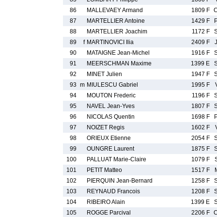
86
MALLEVAEY Armand
1809 F
87
MARTELLIER Antoine
1429 F
88
MARTELLIER Joachim
1172 F
89
f
MARTINOVICI Ilia
2409 F
90
MATAIGNE Jean-Michel
1916 F
91
MEERSCHMAN Maxime
1399 E
92
MINET Julien
1947 F
93
m
MIULESCU Gabriel
1995 F
94
MOUTON Frederic
1196 F
95
NAVEL Jean-Yves
1807 F
96
NICOLAS Quentin
1698 F
97
NOIZET Regis
1602 F
98
ORIEUX Etienne
2054 F
99
OUNGRE Laurent
1875 F
100
PALLUAT Marie-Claire
1079 F
101
PETIT Matteo
1517 F
102
PIERQUIN Jean-Bernard
1258 F
103
REYNAUD Francois
1208 F
104
RIBEIRO Alain
1399 E
105
ROGGE Parcival
2206 F