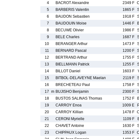
4
BACROT Alexandre
2349 F
5
BARBERIS Valentin
1865 F
6
BAUDON Sebastien
1918 F
7
BAUDOUIN Moise
1446 F
8
BECUWE Olivier
1986 F
9
BELE Charles
1687 F
10
BERANGER Arthur
1473 F
11
BERNARD Pascal
1200 F
12
BERTRAND Arthur
1755 F
13
BIELLMANN Patrick
1255 F
14
BILLOT Daniel
1603 F
15
BITBOL-DELAVEYNE Maelan
2119 F
16
BRECHETEAU Paul
1758 F
17
m
BUJISHO Benjamin
2300 F
18
BUSTOS SALINAS Thomas
1752 F
19
CARROY Enoa
1009 E
20
CARROY Killian
1478 F
21
CERONI Myrielle
1109 F
22
CHAVET Antoine
1630 F
23
CHIPPAUX Logan
1353 F