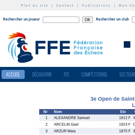
Plan du site
|
Contact
|
Publications
|
Mon C
Rechercher un joueur
Rechercher un club
ACCUEIL
DÉCOUVRIR
FFE
COMPÉTITIONS
SECTEU
3e Open de Sain
L
Nr
Nom
Elo
1
ALEXANDRE Samuel
1812 F
2
ARCELIN Gael
1923 F
3
ARZUR Maia
1875 F