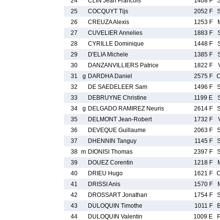
24
CLIN Jean Francois
1408 F
25
COCQUYT Tijs
2052 F
26
CREUZA Alexis
1253 F
27
CUVELIER Annelies
1883 F
28
CYRILLE Dominique
1448 F
29
D'ELIA Michele
1385 F
30
DANZANVILLIERS Patrice
1822 F
31
g
DARDHA Daniel
2575 F
32
DE SAEDELEER Sam
1496 F
33
DEBRUYNE Christine
1199 E
34
g
DELGADO RAMIREZ Neuris
2614 F
35
DELMONT Jean-Robert
1732 F
36
DEVEQUE Guillaume
2063 F
37
DHENNIN Tanguy
1145 F
38
m
DIONISI Thomas
2397 F
39
DOUEZ Corentin
1218 F
40
DRIEU Hugo
1621 F
41
DRISSI Anis
1570 F
42
DROSSART Jonathan
1754 F
43
DULOQUIN Timothe
1011 F
44
DULOQUIN Valentin
1009 E