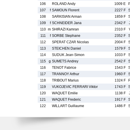
106
ROLAND Andy
1009 E
107
f
SAMOUN Florent
2227 F
108
SARKISIAN Arman
1859 F
109
f
SCHNEIDER Jana
2342 F
110
m
SHIRAZI Kamran
2310 F
111
f
SORBE Stephane
2352 F
112
SPERAT CZAR Nicolas
2004 F
113
STEICHEN Daniel
1579 F
114
SUDUK Jean-Simon
1033 F
115
g
SUMETS Andrey
2542 F
116
TENOT Fabrice
1543 F
117
TRANNOY Arthur
1960 F
118
TRIBOUT Marius
1324 F
119
VUKOJEVIC FERRARI Viktor
1743 F
120
WAQUET Emilie
1138 F
121
WAQUET Frederic
1917 F
122
WILLART Guillaume
1486 F