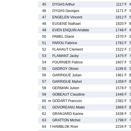
45
DYGAS Arthur
1117 F
46
DYGAS Georges
1171 F
47
ENGELEN Vincent
1812 F
48
EUGENE Nathael
1820 F
49
EVEN ENQUIN Aristide
1748 F
50
FAMEL Diane
1570 F
51
FAROU Fabrice
1782 F
52
FLAHAUT Clement
1522 F
53
FLAMANT Jacky
1475 F
54
FOURNIER Patrice
1607 F
55
GADROY Olivier
1199 E
56
GARRIGUE Julian
1961 F
57
GARRIGUE Mahel
1358 F
58
GERMAIN Julien
1578 F
59
GOBEAUT Claudine
1446 F
60
m
GODART Francois
2382 F
61
GOVOREANU Matei
1869 F
62
GRANJARD Karine
1636 F
63
GRATTON Michel
1798 F
64
f
HAMBLOK Roel
2234 F