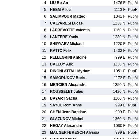
4
LIU Bo-An
1476 F
PupM
5
HEEM Alice
1113 F
PupF
6
SALIMPOUR Matteo
1041 F
PupM
7
CALVARESI Lucas
1230 N
PupM
8
LAPREVOTTE Valentin
1160 N
PupM
9
LANTERE Yanis
1280 N
PupM
10
SHIRYAEV Mickael
1220 F
PupM
11
RATTO Felix
1432 F
PupM
12
PELLEGRINI Antoine
999 E
PupM
13
BALLOY Alix
1130 N
PupM
14
DINONI ATTALI Myriam
1051 F
PupF
15
SAMORUKOV Boris
1172 F
PupM
16
MERCIER Alexandre
1250 N
PupM
17
ROUSSELET Jules
1420 N
PupM
18
BAYART Sacha
1100 N
PupM
19
SAYOL Rom Anne
999 E
PupF
20
CHEN Jean Baptiste
999 E
PupM
21
GLAZUNOV Michel
1360 N
PupM
22
HEGAY Alexandre
1080 F
PupM
23
MAUGERI-BRESCH Alyssia
999 E
PupF