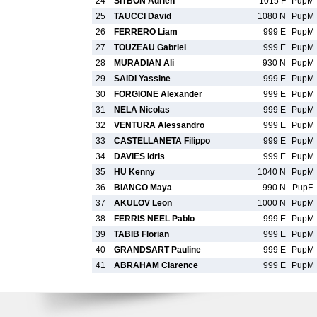
24
SITBON Adrien
1015 F
PupM
25
TAUCCI David
1080 N
PupM
26
FERRERO Liam
999 E
PupM
27
TOUZEAU Gabriel
999 E
PupM
28
MURADIAN Ali
930 N
PupM
29
SAIDI Yassine
999 E
PupM
30
FORGIONE Alexander
999 E
PupM
31
NELA Nicolas
999 E
PupM
32
VENTURA Alessandro
999 E
PupM
33
CASTELLANETA Filippo
999 E
PupM
34
DAVIES Idris
999 E
PupM
35
HU Kenny
1040 N
PupM
36
BIANCO Maya
990 N
PupF
37
AKULOV Leon
1000 N
PupM
38
FERRIS NEEL Pablo
999 E
PupM
39
TABIB Florian
999 E
PupM
40
GRANDSART Pauline
999 E
PupM
41
ABRAHAM Clarence
999 E
PupM