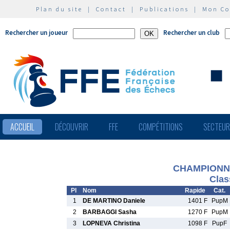
Plan du site
|
Contact
|
Publications
|
Mon C
Rechercher un joueur
Rechercher un club
ACCUEIL
DÉCOUVRIR
FFE
COMPÉTITIONS
SECTEU
CHAMPIONN
Clas
Pl
Nom
Rapide
Cat.
1
DE MARTINO Daniele
1401 F
PupM
2
BARBAGGI Sasha
1270 F
PupM
3
LOPNEVA Christina
1098 F
PupF