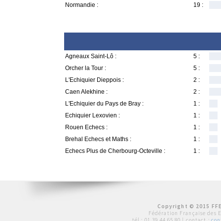
Normandie :
19 :
Agneaux Saint-Lô :
5 :
Orcher la Tour :
5 :
L'Echiquier Dieppois :
2 :
Caen Alekhine :
2 :
L'Echiquier du Pays de Bray :
1 :
Echiquier Lexovien :
1 :
Rouen Echecs :
1 :
Brehal Echecs et Maths :
1 :
Echecs Plus de Cherbourg-Octeville :
1 :
Copyright © 2015 FFE
Fédération Française des 
tél :
01 39 44 65 80
| contact :
con