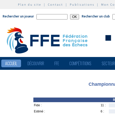
Plan du site
|
Contact
|
Publications
|
Mon C
Rechercher un joueur
Rechercher un club
ACCUEIL
DÉCOUVRIR
FFE
COMPÉTITIONS
SECTEU
Championna
R
Fide :
11 :
Estimé :
6 :