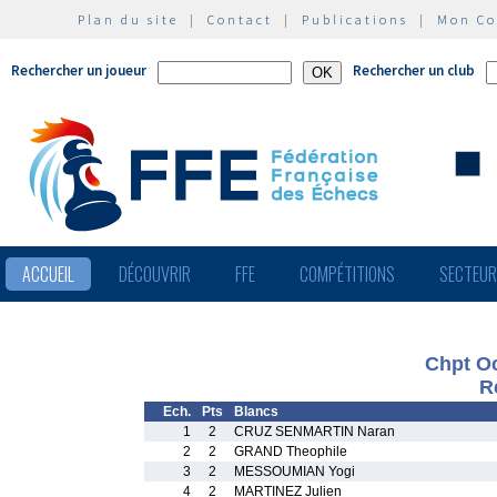
Plan du site
|
Contact
|
Publications
|
Mon C
Rechercher un joueur
Rechercher un club
ACCUEIL
DÉCOUVRIR
FFE
COMPÉTITIONS
SECTEU
Chpt Oc
R
Ech.
Pts
Blancs
1
2
CRUZ SENMARTIN Naran
2
2
GRAND Theophile
3
2
MESSOUMIAN Yogi
4
2
MARTINEZ Julien