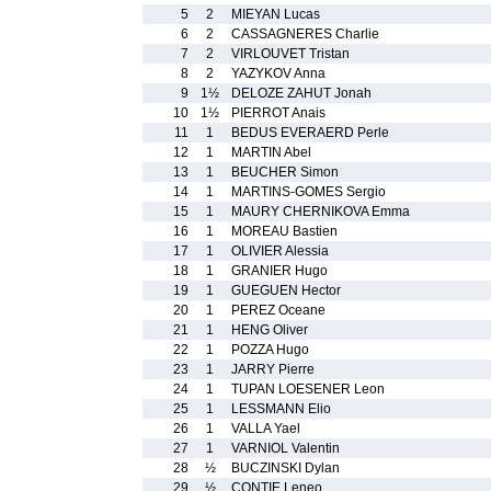
5
2
MIEYAN Lucas
6
2
CASSAGNERES Charlie
7
2
VIRLOUVET Tristan
8
2
YAZYKOV Anna
9
1½
DELOZE ZAHUT Jonah
10
1½
PIERROT Anais
11
1
BEDUS EVERAERD Perle
12
1
MARTIN Abel
13
1
BEUCHER Simon
14
1
MARTINS-GOMES Sergio
15
1
MAURY CHERNIKOVA Emma
16
1
MOREAU Bastien
17
1
OLIVIER Alessia
18
1
GRANIER Hugo
19
1
GUEGUEN Hector
20
1
PEREZ Oceane
21
1
HENG Oliver
22
1
POZZA Hugo
23
1
JARRY Pierre
24
1
TUPAN LOESENER Leon
25
1
LESSMANN Elio
26
1
VALLA Yael
27
1
VARNIOL Valentin
28
½
BUCZINSKI Dylan
29
½
CONTIE Leneo