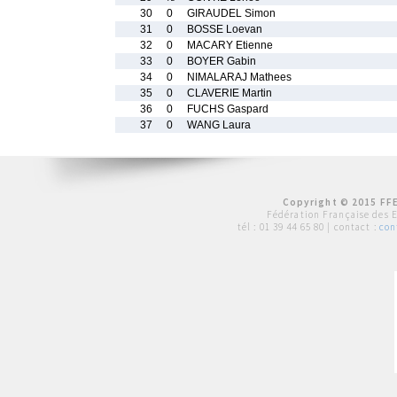
30
0
GIRAUDEL Simon
31
0
BOSSE Loevan
32
0
MACARY Etienne
33
0
BOYER Gabin
34
0
NIMALARAJ Mathees
35
0
CLAVERIE Martin
36
0
FUCHS Gaspard
37
0
WANG Laura
Copyright © 2015 FFE
Fédération Française des 
tél :
01 39 44 65 80
| contact :
con