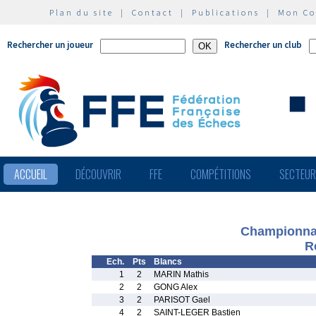
Plan du site
|
Contact
|
Publications
|
Mon C
Rechercher un joueur
Rechercher un club
ACCUEIL
DÉCOUVRIR
FFE
COMPÉTITIONS
SECTEU
Championnat
R
Ech.
Pts
Blancs
1
2
MARIN Mathis
2
2
GONG Alex
3
2
PARISOT Gael
4
2
SAINT-LEGER Bastien