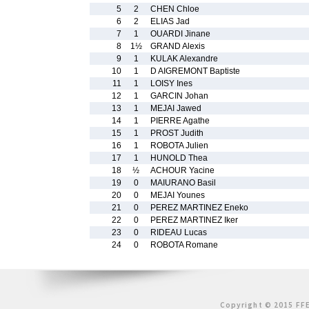
5
2
CHEN Chloe
6
2
ELIAS Jad
7
1
OUARDI Jinane
8
1½
GRAND Alexis
9
1
KULAK Alexandre
10
1
D AIGREMONT Baptiste
11
1
LOISY Ines
12
1
GARCIN Johan
13
1
MEJAI Jawed
14
1
PIERRE Agathe
15
1
PROST Judith
16
1
ROBOTA Julien
17
1
HUNOLD Thea
18
½
ACHOUR Yacine
19
0
MAIURANO Basil
20
0
MEJAI Younes
21
0
PEREZ MARTINEZ Eneko
22
0
PEREZ MARTINEZ Iker
23
0
RIDEAU Lucas
24
0
ROBOTA Romane
Copyright © 2015 FFE