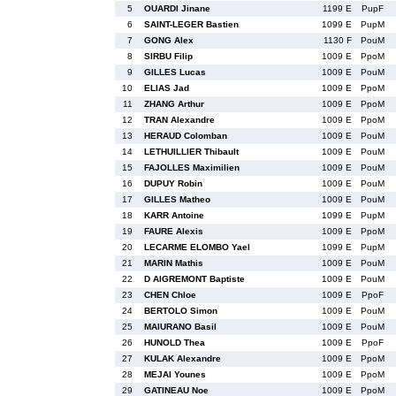
5
OUARDI Jinane
1199 E
PupF
6
SAINT-LEGER Bastien
1099 E
PupM
7
GONG Alex
1130 F
PouM
8
SIRBU Filip
1009 E
PpoM
9
GILLES Lucas
1009 E
PouM
10
ELIAS Jad
1009 E
PpoM
11
ZHANG Arthur
1009 E
PpoM
12
TRAN Alexandre
1009 E
PpoM
13
HERAUD Colomban
1009 E
PouM
14
LETHUILLIER Thibault
1009 E
PouM
15
FAJOLLES Maximilien
1009 E
PouM
16
DUPUY Robin
1009 E
PouM
17
GILLES Matheo
1009 E
PouM
18
KARR Antoine
1099 E
PupM
19
FAURE Alexis
1009 E
PpoM
20
LECARME ELOMBO Yael
1099 E
PupM
21
MARIN Mathis
1009 E
PouM
22
D AIGREMONT Baptiste
1009 E
PouM
23
CHEN Chloe
1009 E
PpoF
24
BERTOLO Simon
1009 E
PouM
25
MAIURANO Basil
1009 E
PouM
26
HUNOLD Thea
1009 E
PpoF
27
KULAK Alexandre
1009 E
PpoM
28
MEJAI Younes
1009 E
PpoM
29
GATINEAU Noe
1009 E
PpoM