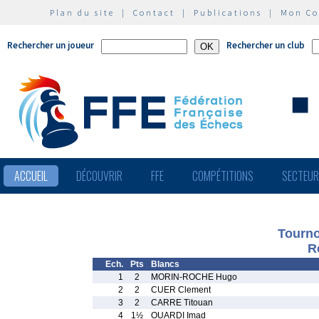
Plan du site
|
Contact
|
Publications
|
Mon C
Rechercher un joueur
Rechercher un club
ACCUEIL
DÉCOUVRIR
FFE
COMPÉTITIONS
SECTEU
Tourno
R
Ech.
Pts
Blancs
1
2
MORIN-ROCHE Hugo
2
2
CUER Clement
3
2
CARRE Titouan
4
1½
OUARDI Imad