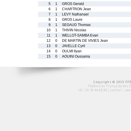
5
1
GROS Gerald
6
1
CHARTRON Jean
7
1
LEVY Nathanael
8
1
GROS Laure
9
1
SEGAUD Thomas
10
1
THIVIN Nicolas
11
1
WELLOT-SAMBA Evan
12
0
DE MARTIN DE VIVIES Jean
13
0
JAVELLE Cyril
14
0
OULMI Ilyan
15
0
AOUINI Oussama
Copyright © 2015 FFE
Fédération Française des 
tél :
01 39 44 65 80
| contact :
con