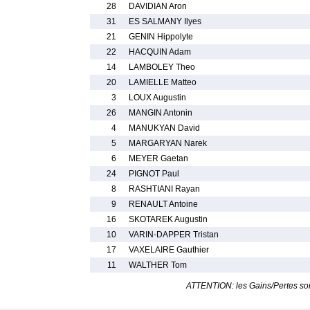
28
DAVIDIAN Aron
31
ES SALMANY Ilyes
21
GENIN Hippolyte
22
HACQUIN Adam
14
LAMBOLEY Theo
20
LAMIELLE Matteo
3
LOUX Augustin
26
MANGIN Antonin
4
MANUKYAN David
5
MARGARYAN Narek
6
MEYER Gaetan
24
PIGNOT Paul
8
RASHTIANI Rayan
9
RENAULT Antoine
16
SKOTAREK Augustin
10
VARIN-DAPPER Tristan
17
VAXELAIRE Gauthier
11
WALTHER Tom
ATTENTION: les Gains/Pertes sont