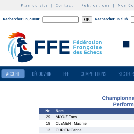
Plan du site
|
Contact
|
Publications
|
Mon C
Rechercher un joueur
Rechercher un club
ACCUEIL
DÉCOUVRIR
FFE
COMPÉTITIONS
SECTEU
Championnat
Perform
Nr.
Nom
29
AKYUZ Enes
18
CLEMENT Maxime
13
CURIEN Gabriel