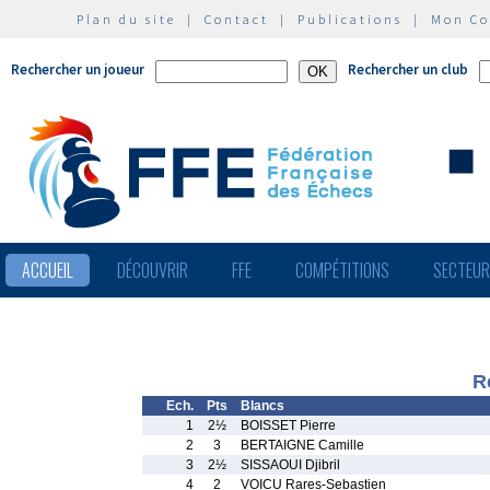
Plan du site
|
Contact
|
Publications
|
Mon C
Rechercher un joueur
Rechercher un club
ACCUEIL
DÉCOUVRIR
FFE
COMPÉTITIONS
SECTEU
R
Ech.
Pts
Blancs
1
2½
BOISSET Pierre
2
3
BERTAIGNE Camille
3
2½
SISSAOUI Djibril
4
2
VOICU Rares-Sebastien