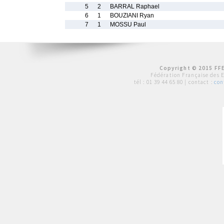
5
2
BARRAL Raphael
6
1
BOUZIANI Ryan
7
1
MOSSU Paul
Copyright © 2015 FFE
Fédération Française des 
tél :
01 39 44 65 80
| contact :
con