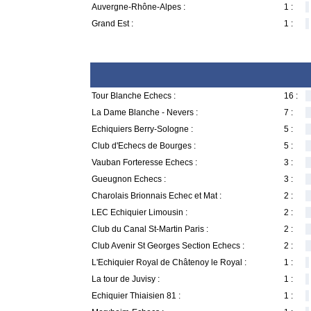
Auvergne-Rhône-Alpes :
1 :
Grand Est :
1 :
Tour Blanche Echecs :
16 :
La Dame Blanche - Nevers :
7 :
Echiquiers Berry-Sologne :
5 :
Club d'Echecs de Bourges :
5 :
Vauban Forteresse Echecs :
3 :
Gueugnon Echecs :
3 :
Charolais Brionnais Echec et Mat :
2 :
LEC Echiquier Limousin :
2 :
Club du Canal St-Martin Paris :
2 :
Club Avenir St Georges Section Echecs :
2 :
L'Echiquier Royal de Châtenoy le Royal :
1 :
La tour de Juvisy :
1 :
Echiquier Thiaisien 81 :
1 :