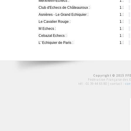
Merxheim-Echecs :
1 :
Club d'Echecs de Châteauroux :
1 :
Asnières - Le Grand Echiquier :
1 :
Le Cavalier Rouge :
1 :
M Echecs :
1 :
Cebazat Echecs :
1 :
L' Echiquier de Paris :
1 :
Copyright © 2015 FFE
Fédération Française des 
tél :
01 39 44 65 80
| contact :
con