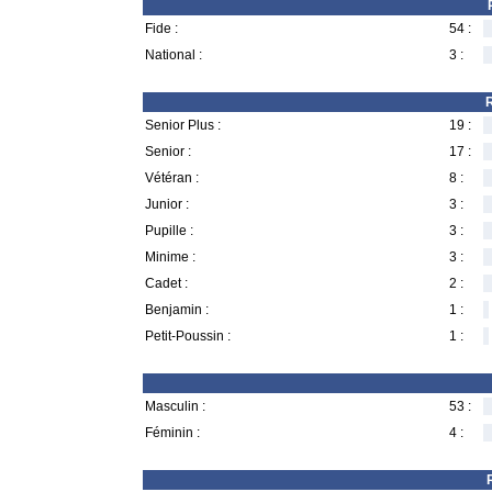
Fide :
54 :
National :
3 :
R
Senior Plus :
19 :
Senior :
17 :
Vétéran :
8 :
Junior :
3 :
Pupille :
3 :
Minime :
3 :
Cadet :
2 :
Benjamin :
1 :
Petit-Poussin :
1 :
Masculin :
53 :
Féminin :
4 :