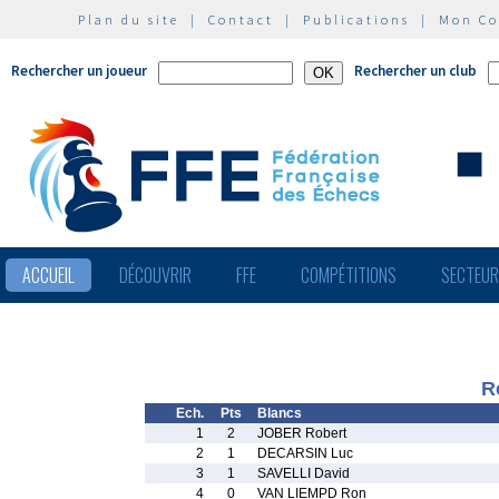
Plan du site
|
Contact
|
Publications
|
Mon C
Rechercher un joueur
Rechercher un club
ACCUEIL
DÉCOUVRIR
FFE
COMPÉTITIONS
SECTEU
R
Ech.
Pts
Blancs
1
2
JOBER Robert
2
1
DECARSIN Luc
3
1
SAVELLI David
4
0
VAN LIEMPD Ron