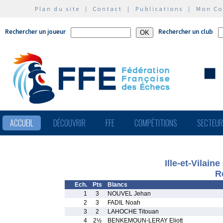
Plan du site
|
Contact
|
Publications
|
Mon C
Rechercher un joueur
Rechercher un club
ACCUEIL
DÉCOUVRIR
FFE
COMPÉTITIONS
SECTEU
Ille-et-Vilain
R
Ech.
Pts
Blancs
1
3
NOUVEL Jehan
2
3
FADIL Noah
3
2
LAHOCHE Titouan
4
2½
BENKEMOUN-LERAY Eliott