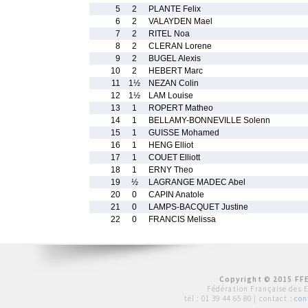
5
2
PLANTE Felix
6
2
VALAYDEN Mael
7
2
RITEL Noa
8
2
CLERAN Lorene
9
2
BUGEL Alexis
10
2
HEBERT Marc
11
1½
NEZAN Colin
12
1½
LAM Louise
13
1
ROPERT Matheo
14
1
BELLAMY-BONNEVILLE Solenn
15
1
GUISSE Mohamed
16
1
HENG Elliot
17
1
COUET Elliott
18
1
ERNY Theo
19
½
LAGRANGE MADEC Abel
20
0
CAPIN Anatole
21
0
LAMPS-BACQUET Justine
22
0
FRANCIS Melissa
Copyright © 2015 FFE
Fédération Française des 
tél :
01 39 44 65 80
| contact :
con