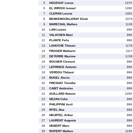
5
HOUSSAY Lucas
1070
6
EL IDRISSI Ismael
1280
7
CLERAN Lorene
1061
8
BENKEMOUN-LERAY Eliott
1074
9
MARECHAL Matheo
1136
10
LAM Louise
999
11
VALAYDEN Mael
999
12
PLANTE Felix
999
13
LAHOCHE Titouan
1178
14
FROGER Mathurin
1117
15
DETERRE Maxime
1238
16
ROCHER Clement
999
17
LEPRINCE Antonin
999
18
VERDOU Thibaut
999
19
BUGEL Alexis
999
20
FRESNAY Timothe
999
21
CABIT Ambroise
999
22
GUILLARD Nolann
1050
23
NEZAN Colin
999
24
PHILIPPINI Avril
999
25
RITEL Noa
999
26
HEURTEL Arthur
999
27
LAURENT Auguste
999
28
HEBERT Marc
999
29
ROPERT Matheo
1199