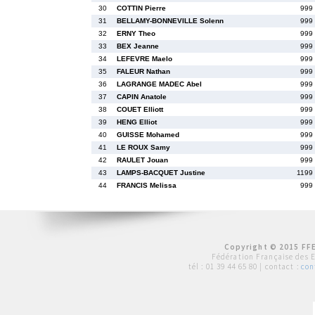
30
COTTIN Pierre
999
31
BELLAMY-BONNEVILLE Solenn
999
32
ERNY Theo
999
33
BEX Jeanne
999
34
LEFEVRE Maelo
999
35
FALEUR Nathan
999
36
LAGRANGE MADEC Abel
999
37
CAPIN Anatole
999
38
COUET Elliott
999
39
HENG Elliot
999
40
GUISSE Mohamed
999
41
LE ROUX Samy
999
42
RAULET Jouan
999
43
LAMPS-BACQUET Justine
1199
44
FRANCIS Melissa
999
Copyright © 2015 FFE
Fédération Française des 
tél :
01 39 44 65 80
| contact :
con