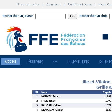
Plan du site
|
Contact
|
Publications
|
Mon C
Rechercher un joueur
Rechercher un club
ACCUEIL
DÉCOUVRIR
FFE
COMPÉTITIONS
SECTEU
Ille-et-Vilain
Grille 
Pl
Nom
Rapide
1
NOUVEL Jehan
1269
2
FADIL Noah
1097
3
PAUGAM Kylian
1077
4
DEMAIMAY Oscar
1127