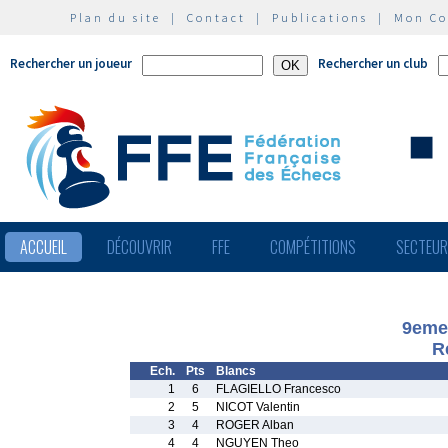
Plan du site
|
Contact
|
Publications
|
Mon C
Rechercher un joueur
Rechercher un club
ACCUEIL
DÉCOUVRIR
FFE
COMPÉTITIONS
SECTEU
9eme 
R
Ech.
Pts
Blancs
1
6
FLAGIELLO Francesco
2
5
NICOT Valentin
3
4
ROGER Alban
4
4
NGUYEN Theo