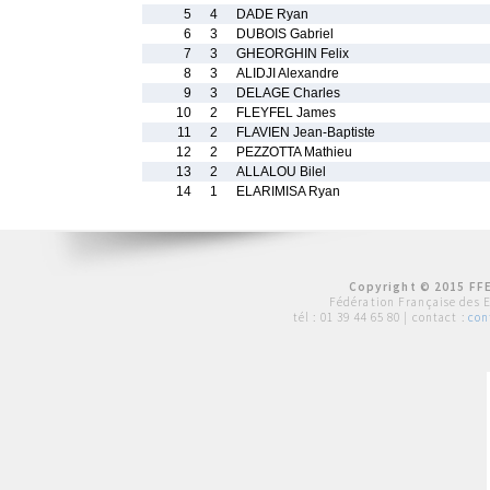
5
4
DADE Ryan
6
3
DUBOIS Gabriel
7
3
GHEORGHIN Felix
8
3
ALIDJI Alexandre
9
3
DELAGE Charles
10
2
FLEYFEL James
11
2
FLAVIEN Jean-Baptiste
12
2
PEZZOTTA Mathieu
13
2
ALLALOU Bilel
14
1
ELARIMISA Ryan
Copyright © 2015 FFE
Fédération Française des 
tél :
01 39 44 65 80
| contact :
con