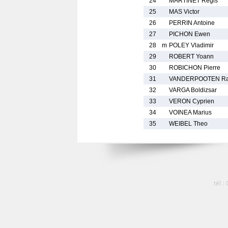
24
MARTINET Regis
25
MAS Victor
26
PERRIN Antoine
27
PICHON Ewen
28
m
POLEY Vladimir
29
ROBERT Yoann
30
ROBICHON Pierre
31
VANDERPOOTEN Ra
32
VARGA Boldizsar
33
VERON Cyprien
34
VOINEA Marius
35
WEIBEL Theo
tél :