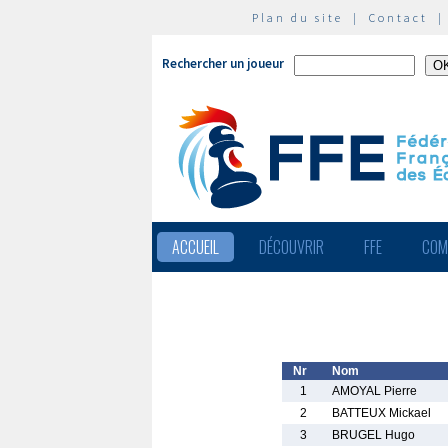
Plan du site
|
Contact
Rechercher un joueur
ACCUEIL
DÉCOUVRIR
FFE
COM
Nr
Nom
1
AMOYAL Pierre
2
BATTEUX Mickael
3
BRUGEL Hugo