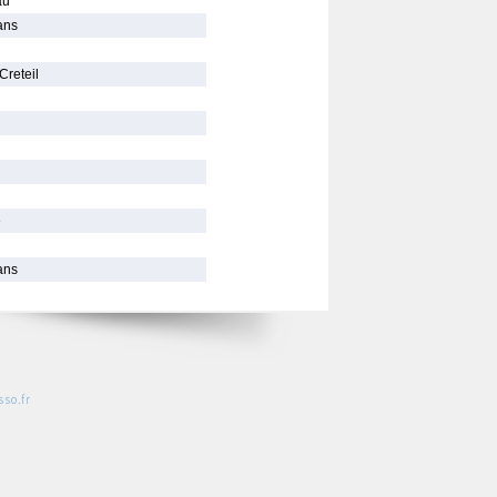
au
ans
Creteil
e
ans
so.fr