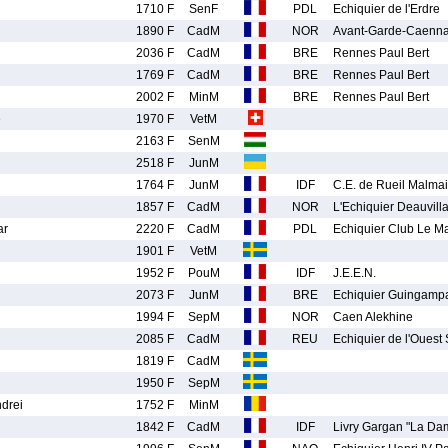
1710 F
SenF
PDL
Echiquier de l'Erdre
1890 F
CadM
NOR
Avant-Garde-Caenna
2036 F
CadM
BRE
Rennes Paul Bert
1769 F
CadM
BRE
Rennes Paul Bert
2002 F
MinM
BRE
Rennes Paul Bert
e
1970 F
VetM
2163 F
SenM
2518 F
JunM
1764 F
JunM
IDF
C.E. de Rueil Malma
1857 F
CadM
NOR
L'Echiquier Deauvilla
ar
2220 F
CadM
PDL
Echiquier Club Le M
1901 F
VetM
1952 F
PouM
IDF
J.E.E.N.
2073 F
JunM
BRE
Echiquier Guingamp
1994 F
SepM
NOR
Caen Alekhine
2085 F
CadM
REU
Echiquier de l'Ouest 
1819 F
CadM
1950 F
SepM
drei
1752 F
MinM
1842 F
CadM
IDF
Livry Gargan "La Da