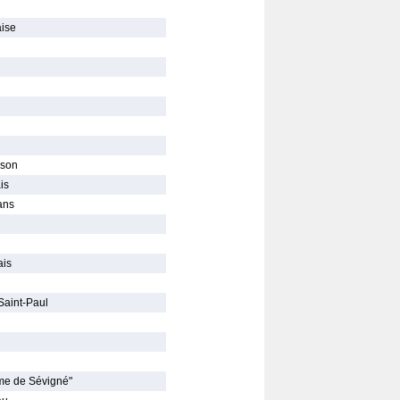
ise
ison
is
ans
ais
Saint-Paul
me de Sévigné"