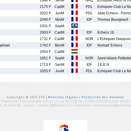
1996 F
SenM
NAQ
Echiquier Henri IV P
2175 F
CadM
PDL
Echiquier Club Le M
2022 F
JunM
PDL
Jade Echecs - Pornic
2040 F
MinM
IDF
Thomas Bourgneuf - 
2331 F
SepM
2003 F
CadM
IDF
Echecs 16
1731 F
CadM
NOR
L'Echiquier Dieppois
phael
1742 F
BenM
IDF
Nomad' Echecs
2054 F
CadM
1951 F
SepM
NOR
Saint Hilaire Petitvill
1713 F
SenM
IDF
J.E.E.N.
2055 F
JunM
PDL
Echiquier Club Le M
Copyright © 2015 FFE |
Mentions légales
|
Protection des données
Fédération Française des Echecs |
6 rue de l'Eglise | 92600 ASNIERES SUR SEINE
01 39 44 65 80
| contact :
contact@ffechecs.fr
| webmestre :
erick.mouret@echecs.as