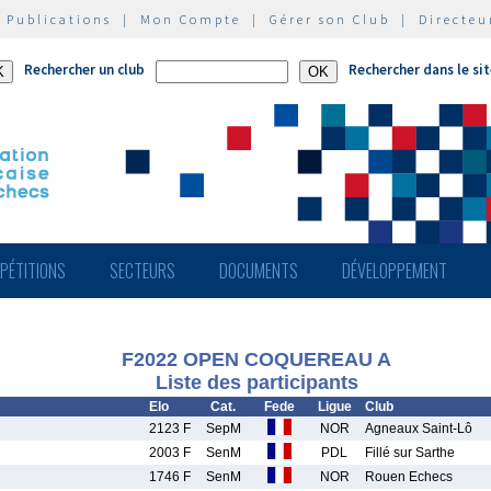
|
Publications
|
Mon Compte
|
Gérer son Club
|
Directeu
Rechercher un club
Rechercher dans le si
PÉTITIONS
SECTEURS
DOCUMENTS
DÉVELOPPEMENT
F2022 OPEN COQUEREAU A
Liste des participants
Elo
Cat.
Fede
Ligue
Club
2123 F
SepM
NOR
Agneaux Saint-Lô
2003 F
SenM
PDL
Fillé sur Sarthe
1746 F
SenM
NOR
Rouen Echecs