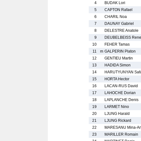
4
BUDAK Lori
5
CAPTON Rafael
6
CHARIL Noa
7
DAUNAY Gabriel
8
DELESTRE Anatole
9
DEUBELBEISS Ren
10
FEHER Tamas
11
m
GALPERIN Platon
12
GENTIEU Martin
13
HADIDA Simon
14
HARUTYUNYAN Saf
15
HORTA Hector
16
LACAN-RUS David
17
LAHOCHE Dorian
18
LAPLANCHE Denis
19
LARMET Nino
20
LJUNG Harald
21
LJUNG Rickard
22
MARESANU Mina-An
23
MARILLER Romain