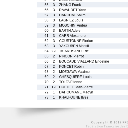
55
3
ZHANG Frank
56
3
RAVAUDET Yann
57
3
HAROUAT Salim
58
3
LAGNIEZ Louis
59
3
MOSCHINI Ambra
60
3
BARTH Adele
61
3
CARR Alexandre
62
3
COURTONNE Florian
63
3
YAKOUBEN Massil
64
2½
TATARUSANU Eric
65
2
PINCON Pierrot
66
2
BOUCAUD VIALLARD Endeline
67
2
PONCET Robin
68
2
MOZGAWA Maxime
69
2
GHESQUIERE Louis
70
2
TOLFA Etienne
71
1½
HUCHET Jean-Pierre
72
1
DAHOUMANE Madyn
73
1
KHALFOUNE Ilyes
Copyright © 2015 FFE
Fédération Française des 