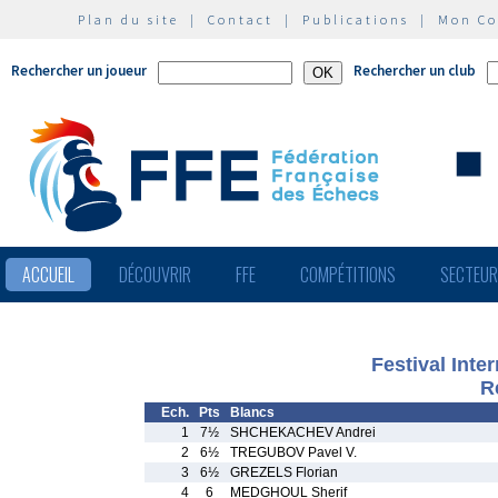
Plan du site
|
Contact
|
Publications
|
Mon C
Rechercher un joueur
Rechercher un club
ACCUEIL
DÉCOUVRIR
FFE
COMPÉTITIONS
SECTEU
Festival Inte
R
Ech.
Pts
Blancs
1
7½
SHCHEKACHEV Andrei
2
6½
TREGUBOV Pavel V.
3
6½
GREZELS Florian
4
6
MEDGHOUL Sherif