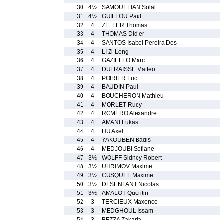
30
4½
SAMOUELIAN Solal
31
4½
GUILLOU Paul
32
4
ZELLER Thomas
33
4
THOMAS Didier
34
4
SANTOS Isabel Pereira Dos
35
4
LI Zi-Long
36
4
GAZIELLO Marc
37
4
DUFRAISSE Matteo
38
4
POIRIER Luc
39
4
BAUDIN Paul
40
4
BOUCHERON Mathieu
41
4
MORLET Rudy
42
4
ROMERO Alexandre
43
4
AMANI Lukas
44
4
HU Axel
45
4
YAKOUBEN Badis
46
4
MEDJOUBI Sofiane
47
3½
WOLFF Sidney Robert
48
3½
UHRIMOV Maxime
49
3½
CUSQUEL Maxime
50
3½
DESENFANT Nicolas
51
3½
AMALOT Quentin
52
3
TERCIEUX Maxence
53
3
MEDGHOUL Issam
54
3
BEZZA Zakaria