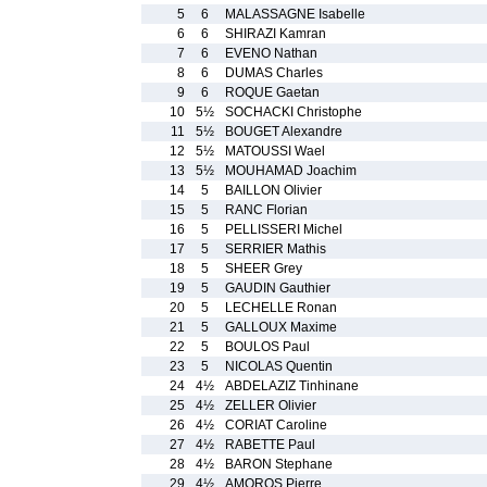
5
6
MALASSAGNE Isabelle
6
6
SHIRAZI Kamran
7
6
EVENO Nathan
8
6
DUMAS Charles
9
6
ROQUE Gaetan
10
5½
SOCHACKI Christophe
11
5½
BOUGET Alexandre
12
5½
MATOUSSI Wael
13
5½
MOUHAMAD Joachim
14
5
BAILLON Olivier
15
5
RANC Florian
16
5
PELLISSERI Michel
17
5
SERRIER Mathis
18
5
SHEER Grey
19
5
GAUDIN Gauthier
20
5
LECHELLE Ronan
21
5
GALLOUX Maxime
22
5
BOULOS Paul
23
5
NICOLAS Quentin
24
4½
ABDELAZIZ Tinhinane
25
4½
ZELLER Olivier
26
4½
CORIAT Caroline
27
4½
RABETTE Paul
28
4½
BARON Stephane
29
4½
AMOROS Pierre