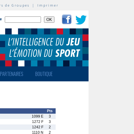
rs de Groupes
|
Imprimer
te
PARTENAIRES
BOUTIQUE
Pts
1099 E
3
1272 F
3
1242 F
2
1110 N
2