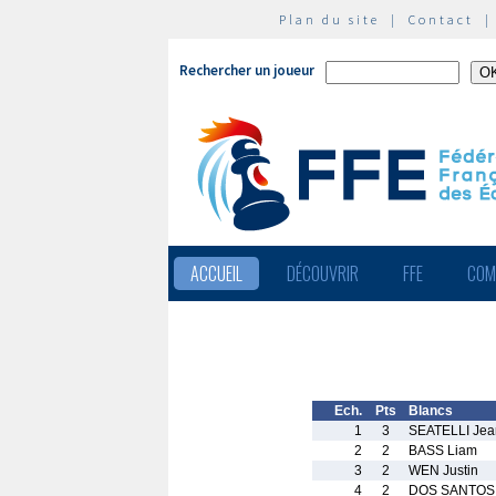
Plan du site
|
Contact
Rechercher un joueur
ACCUEIL
DÉCOUVRIR
FFE
COM
Ech.
Pts
Blancs
1
3
SEATELLI Jea
2
2
BASS Liam
3
2
WEN Justin
4
2
DOS SANTOS 