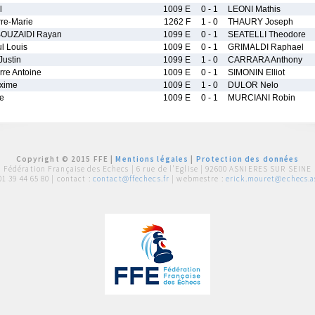
l
1009 E
0 - 1
LEONI Mathis
re-Marie
1262 F
1 - 0
THAURY Joseph
OUZAIDI Rayan
1099 E
0 - 1
SEATELLI Theodore
l Louis
1009 E
0 - 1
GRIMALDI Raphael
ustin
1099 E
1 - 0
CARRARA Anthony
re Antoine
1009 E
0 - 1
SIMONIN Elliot
xime
1009 E
1 - 0
DULOR Nelo
e
1009 E
0 - 1
MURCIANI Robin
Copyright © 2015 FFE |
Mentions légales
|
Protection des données
Fédération Française des Echecs |
6 rue de l'Eglise | 92600 ASNIERES SUR SEINE
01 39 44 65 80
| contact :
contact@ffechecs.fr
| webmestre :
erick.mouret@echecs.as