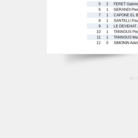
5
2
FERET Gabrie
6
1
GERANDI Pier
7
1
CAPONE EL B
8
1
SANTELLI Pau
9
1
LE DEVEHAT J
10
1
TANNOUS Pier
11
1
TANNOUS Ma
12
0
SIMONIN Adel
tél :