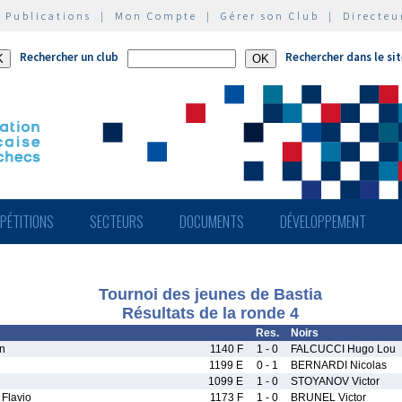
|
Publications
|
Mon Compte
|
Gérer son Club
|
Directeu
Rechercher un club
Rechercher dans le si
PÉTITIONS
SECTEURS
DOCUMENTS
DÉVELOPPEMENT
Tournoi des jeunes de Bastia
Résultats de la ronde 4
Res.
Noirs
n
1140 F
1 - 0
FALCUCCI Hugo Lou
1199 E
0 - 1
BERNARDI Nicolas
1099 E
1 - 0
STOYANOV Victor
Flavio
1173 F
1 - 0
BRUNEL Victor