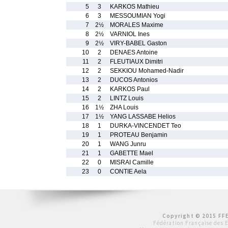
5
3
KARKOS Mathieu
6
3
MESSOUMIAN Yogi
7
2½
MORALES Maxime
8
2½
VARNIOL Ines
9
2½
VIRY-BABEL Gaston
10
2
DENAES Antoine
11
2
FLEUTIAUX Dimitri
12
2
SEKKIOU Mohamed-Nadir
13
2
DUCOS Antonios
14
2
KARKOS Paul
15
2
LINTZ Louis
16
1½
ZHA Louis
17
1½
YANG LASSABE Helios
18
1
DURKA-VINCENDET Teo
19
1
PROTEAU Benjamin
20
1
WANG Junru
21
1
GABETTE Mael
22
0
MISRAI Camille
23
0
CONTIE Aela
Copyright © 2015 FFE
Fédération Française des 