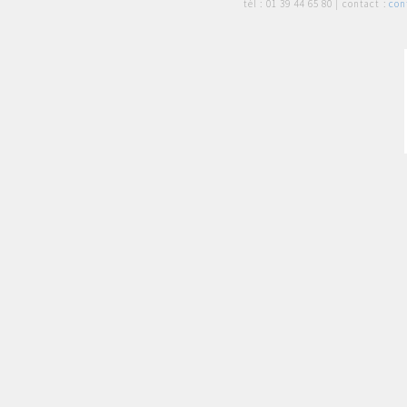
tél :
01 39 44 65 80
| contact :
con