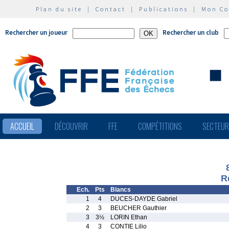
Plan du site
|
Contact
|
Publications
|
Mon C
Rechercher un joueur
Rechercher un club
ACCUEIL
DÉCOUVRIR
FFE
COMPÉTITIONS
SECTEU
R
Ech.
Pts
Blancs
1
4
DUCES-DAYDE Gabriel
2
3
BEUCHER Gauthier
3
3½
LORIN Ethan
4
3
CONTIE Lilio