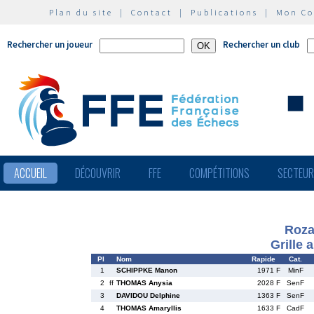
Plan du site
|
Contact
|
Publications
|
Mon C
Rechercher un joueur
Rechercher un club
ACCUEIL
DÉCOUVRIR
FFE
COMPÉTITIONS
SECTEU
Roza
Grille 
Pl
Nom
Rapide
Cat.
1
SCHIPPKE Manon
1971 F
MinF
2
ff
THOMAS Anysia
2028 F
SenF
3
DAVIDOU Delphine
1363 F
SenF
4
THOMAS Amaryllis
1633 F
CadF