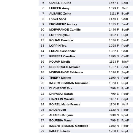
5
CIARLETTA Iris
1567 F
BenF
6
LUPFER Anny
1399 F
VetF
7
ALSAIED Zeina
1111 F
BenF
8
HOCH Anna
1476 F
CadF
9
FROMHERZ Audrey
1525 F
SenF
10
MORVRANGE Camille
1446 F
SenF
11
LOPPIN Lylou
1102 F
PupF
12
KOUAM Emeline
1076 F
BenF
13
LOPPIN Tya
1058 F
PouF
14
LUCAS Cassandre
1282 F
CadF
15
PIERRET Caroline
1190 N
CadF
16
KOUAM Maelis
1153 F
MinF
17
DESFORGES Melanie
1227 F
SenF
18
MORVRANGE Fabienne
1096 F
SepF
19
THIERY Marine
1190 N
PouF
20
IMBERT SIMONIN Marianne
1063 F
PupF
21
DUCHESNE Eva
799 E
PpoF
22
DHIFAOUI Sarah
799 E
PouF
23
HINZELIN Mireille
1187 F
SepF
24
POIREL Marie-France
1150 F
VetF
25
BAUER Lou
1130 N
PouF
26
ALTARSHA Lynn
930 N
PpoF
27
BOURBIA Manel
799 E
PpoF
28
IMBERT SIMONIN Gabrielle
1160 N
PouF
29
PAULY Juliette
1258 F
PupF