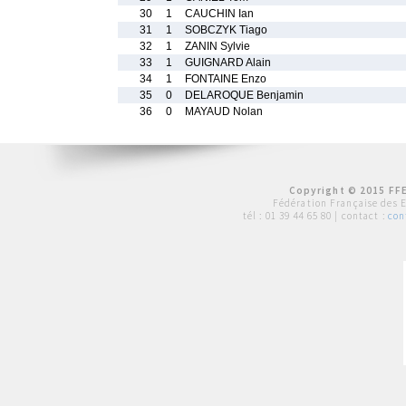
30
1
CAUCHIN Ian
31
1
SOBCZYK Tiago
32
1
ZANIN Sylvie
33
1
GUIGNARD Alain
34
1
FONTAINE Enzo
35
0
DELAROQUE Benjamin
36
0
MAYAUD Nolan
Copyright © 2015 FFE
Fédération Française des 
tél :
01 39 44 65 80
| contact :
con