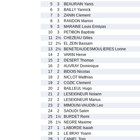
5
3
BEAURAIN Yanis
6
3
BAILLY Yannick
7
3
ZANIN Clement
8
3
RANDON Marion
9
3
MARAINE Louis Ermiyas
10
3
PETIBON Baptiste
11
2½
CHEZEAU Gilles
12
2½
EL ZEIN Bassam
13
2½
BENETEAUDESMOULIERES Lorine
14
2
VARIN Herve
15
2
DESERT Thomas
16
2
AUVRAY Dominique
17
2
BIDOIS Nicolas
18
2
NICLOT Matthias
19
2
COZIC Clement
20
2
BAILLEUL Hugo
21
2
LESEIGNEUR Nolann
22
2
LESEIGNEUR Marius
23
2
MIMOUNI-VAUDIN Leo
24
2
SAOUDI Salim
25
1½
BURDET Remi
26
1½
NEGRE Maxime
27
1
LABORDE Isaiah
28
1
LE BRAY Yoann
29
1
CANIEL Tom