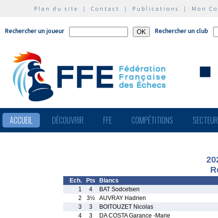
Plan du site
|
Contact
|
Publications
|
Mon C
Rechercher un joueur
Rechercher un club
ACCUEIL
DÉCOUVRIR
FFE
COMPÉTITIONS
SECTEU
20
R
Ech.
Pts
Blancs
1
4
BAT Sodcetsen
2
3½
AUVRAY Hadrien
3
3
BOITOUZET Nicolas
4
3
DA COSTA Garance -Marie