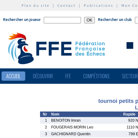
Plan du site
|
Contact
|
Publications
|
Mon C
Rechercher un joueur
Rechercher un club
ACCUEIL
DÉCOUVRIR
FFE
COMPÉTITIONS
SECTEU
tournoi petits
L
Nr
Nom
Rapide
1
BENOITON Imran
920 
2
FOUGERAIS MORIN Leo
1110 
3
GACHIGNARD Quentin
799 