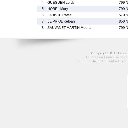
4
GUEGUEN Loick
799 
5
HOREL Mary
799 
6
LABISTE Rafael
1570 
7
LE PRIOL Keloan
850 
8
SAUVANET MARTIN Moena
799 
Copyright © 2015 FFE
Fédération Française des 
tél :
01 39 44 65 80
| contact :
con