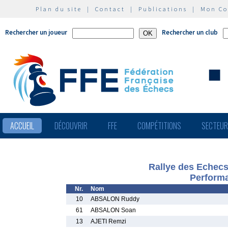
Plan du site
|
Contact
|
Publications
|
Mon C
Rechercher un joueur
Rechercher un club
ACCUEIL
DÉCOUVRIR
FFE
COMPÉTITIONS
SECTEU
Rallye des Eche
Performa
Nr.
Nom
10
ABSALON Ruddy
61
ABSALON Soan
13
AJETI Remzi