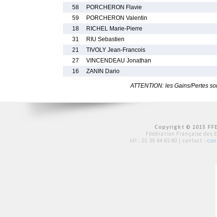
58
PORCHERON Flavie
59
PORCHERON Valentin
18
RICHEL Marie-Pierre
31
RIU Sebastien
21
TIVOLY Jean-Francois
27
VINCENDEAU Jonathan
16
ZANIN Dario
ATTENTION: les Gains/Pertes sont
Copyright © 2015 FFE
Fédération Française des 
tél :
01 39 44 65 80
| contact :
con