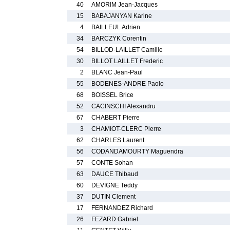
40
AMORIM Jean-Jacques
15
BABAJANYAN Karine
4
BAILLEUL Adrien
34
BARCZYK Corentin
54
BILLOD-LAILLET Camille
30
BILLOT LAILLET Frederic
2
BLANC Jean-Paul
55
BODENES-ANDRE Paolo
68
BOISSEL Brice
52
CACINSCHI Alexandru
67
CHABERT Pierre
3
CHAMIOT-CLERC Pierre
62
CHARLES Laurent
56
CODANDAMOURTY Maguendra
57
CONTE Sohan
63
DAUCE Thibaud
60
DEVIGNE Teddy
37
DUTIN Clement
17
FERNANDEZ Richard
26
FEZARD Gabriel