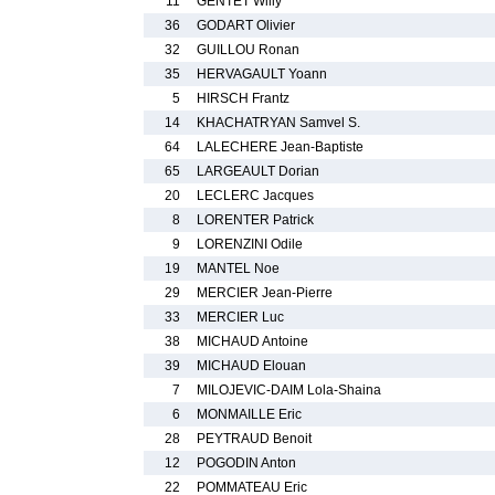
11
GENTET Willy
36
GODART Olivier
32
GUILLOU Ronan
35
HERVAGAULT Yoann
5
HIRSCH Frantz
14
KHACHATRYAN Samvel S.
64
LALECHERE Jean-Baptiste
65
LARGEAULT Dorian
20
LECLERC Jacques
8
LORENTER Patrick
9
LORENZINI Odile
19
MANTEL Noe
29
MERCIER Jean-Pierre
33
MERCIER Luc
38
MICHAUD Antoine
39
MICHAUD Elouan
7
MILOJEVIC-DAIM Lola-Shaina
6
MONMAILLE Eric
28
PEYTRAUD Benoit
12
POGODIN Anton
22
POMMATEAU Eric