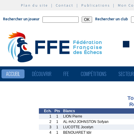
Plan du site
|
Contact
|
Publications
|
Mon C
Rechercher un joueur
Rechercher un club
ACCUEIL
DÉCOUVRIR
FFE
COMPÉTITIONS
SECTEU
To
R
Ech.
Pts
Blancs
1
1
LION Pierre
2
1
AL-HAJ JOHNSTON Sofyan
3
1
LUCOTTE Jocelyn
4
1
BENOUARET Idir