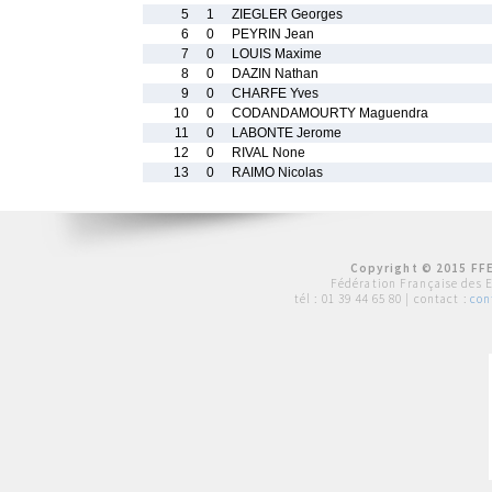
5
1
ZIEGLER Georges
6
0
PEYRIN Jean
7
0
LOUIS Maxime
8
0
DAZIN Nathan
9
0
CHARFE Yves
10
0
CODANDAMOURTY Maguendra
11
0
LABONTE Jerome
12
0
RIVAL None
13
0
RAIMO Nicolas
Copyright © 2015 FFE
Fédération Française des 
tél :
01 39 44 65 80
| contact :
con