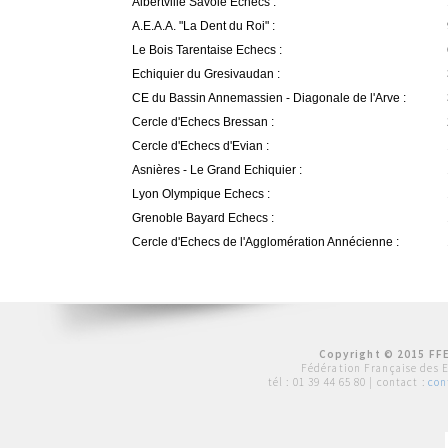
Albertville Savoie Echecs :
A.E.A.A. "La Dent du Roi" :
Le Bois Tarentaise Echecs :
Echiquier du Gresivaudan :
CE du Bassin Annemassien - Diagonale de l'Arve :
Cercle d'Echecs Bressan :
Cercle d'Echecs d'Evian :
Asnières - Le Grand Echiquier :
Lyon Olympique Echecs :
Grenoble Bayard Echecs :
Cercle d'Echecs de l'Agglomération Annécienne :
Copyright © 2015 FFE
Fédération Française des 
tél :
01 39 44 65 80
| contact :
con