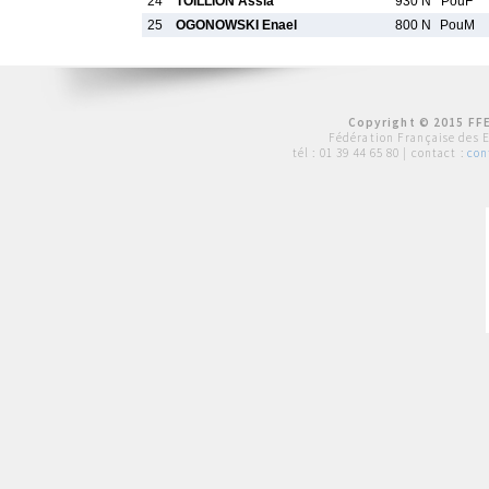
24
TOILLION Assia
930 N
PouF
25
OGONOWSKI Enael
800 N
PouM
Copyright © 2015 FFE
Fédération Française des 
tél :
01 39 44 65 80
| contact :
con