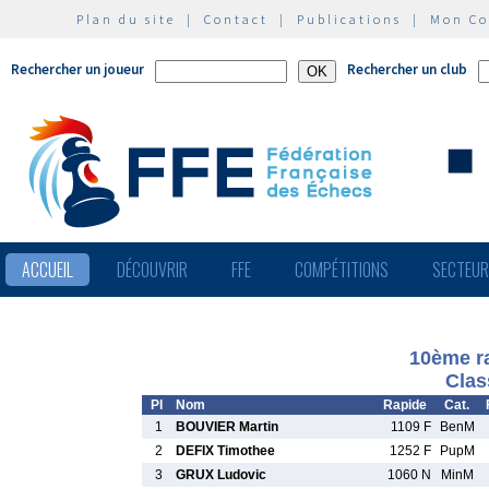
Plan du site
|
Contact
|
Publications
|
Mon C
Rechercher un joueur
Rechercher un club
ACCUEIL
DÉCOUVRIR
FFE
COMPÉTITIONS
SECTEU
10ème r
Clas
Pl
Nom
Rapide
Cat.
1
BOUVIER Martin
1109 F
BenM
2
DEFIX Timothee
1252 F
PupM
3
GRUX Ludovic
1060 N
MinM