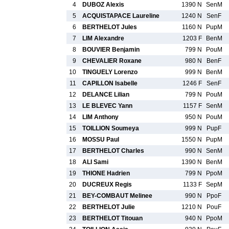
4
DUBOZ Alexis
1390 N
SenM
5
ACQUISTAPACE Laureline
1240 N
SenF
6
BERTHELOT Jules
1160 N
PupM
7
LIM Alexandre
1203 F
BenM
8
BOUVIER Benjamin
799 N
PouM
9
CHEVALIER Roxane
980 N
BenF
10
TINGUELY Lorenzo
999 N
BenM
11
CAPILLON Isabelle
1246 F
SenF
12
DELANCE Lilian
799 N
PouM
13
LE BLEVEC Yann
1157 F
SenM
14
LIM Anthony
950 N
PouM
15
TOILLION Soumeya
999 N
PupF
16
MOSSU Paul
1550 N
PupM
17
BERTHELOT Charles
990 N
SenM
18
ALI Sami
1390 N
BenM
19
THIONE Hadrien
799 N
PpoM
20
DUCREUX Regis
1133 F
SepM
21
BEY-COMBAUT Melinee
990 N
PpoF
22
BERTHELOT Julie
1210 N
PouF
23
BERTHELOT Titouan
940 N
PpoM