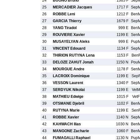
24
BUONO Bruno
1365 F
Sep
25
MERCADIER Jacques
1717 F
Sep
26
ROBBE Leni
1212 F
Ben
27
GARCIA Thierry
1679 F
Sep
28
YANG Tiradol
999 E
Ben
29
ROUVIERE Xavier
1199 E
Sen
30
MUSAYELYAN Aleks
999 E
Pup
31
VINCENT Edouard
1134 F
Sep
32
THIRION RUTYNA Lena
1153 F
Ben
33
DELOZE ZAHUT Jonah
1150 N
Pou
34
MOURGUE Andre
1178 F
Sen
35
LACROIX Dominique
1199 E
Sep
36
VESSON Laurent
1340 F
Sep
37
SERDYUK Nikolai
1199 E
Vet
38
MATHIEU Edwige
1015 F
VetF
39
OTSMANE Djebril
1102 F
Ben
40
RUTYNA Marie
1199 E
Sen
41
ROBBE Xavier
1140 N
Sep
42
KAHWACH Ilias
1030 N
Ben
43
MANGONE Zacharie
1060 F
Ben
44
FUMAGALLI Raphael
1130 N
Pup