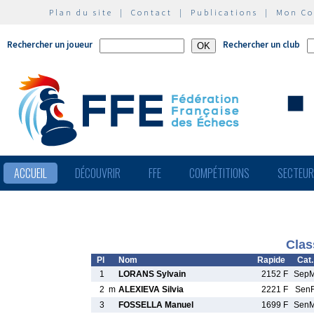
Plan du site
|
Contact
|
Publications
|
Mon C
Rechercher un joueur
Rechercher un club
ACCUEIL
DÉCOUVRIR
FFE
COMPÉTITIONS
SECTEU
Clas
Pl
Nom
Rapide
Cat.
1
LORANS Sylvain
2152 F
Sep
2
m
ALEXIEVA Silvia
2221 F
Sen
3
FOSSELLA Manuel
1699 F
Sen