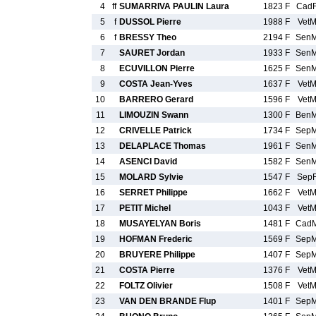
4
ff
SUMARRIVA PAULIN Laura
1823 F
Cad
5
f
DUSSOL Pierre
1988 F
Vet
6
f
BRESSY Theo
2194 F
Sen
7
SAURET Jordan
1933 F
Sen
8
ECUVILLON Pierre
1625 F
Sen
9
COSTA Jean-Yves
1637 F
Vet
10
BARRERO Gerard
1596 F
Vet
11
LIMOUZIN Swann
1300 F
Ben
12
CRIVELLE Patrick
1734 F
Sep
13
DELAPLACE Thomas
1961 F
Sen
14
ASENCI David
1582 F
Sen
15
MOLARD Sylvie
1547 F
Sep
16
SERRET Philippe
1662 F
Vet
17
PETIT Michel
1043 F
Vet
18
MUSAYELYAN Boris
1481 F
Cad
19
HOFMAN Frederic
1569 F
Sep
20
BRUYERE Philippe
1407 F
Sep
21
COSTA Pierre
1376 F
Vet
22
FOLTZ Olivier
1508 F
Vet
23
VAN DEN BRANDE Flup
1401 F
Sep