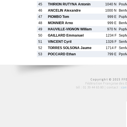
45
THIRION RUTYNA Antonin
1040 N
Pou
46
ANCELIN Alexandre
1000 N
Ben
47
PIOMBO Tom
999 E
Pup
48
MONNIER Arno
999 E
Ben
49
HAUVILLE-VIGNON William
970 N
Pup
50
GAILLARD Emmanuel
1234 F
Sep
51
VINCENT Cyril
1326 F
Sen
52
TORRES SOLSONA Jaume
1714 F
Sen
53
POCCARD Ethan
799 E
Ppo
Copyright © 2015 FFE
Fédération Française des 
tél :
01 39 44 65 80
| contact :
con