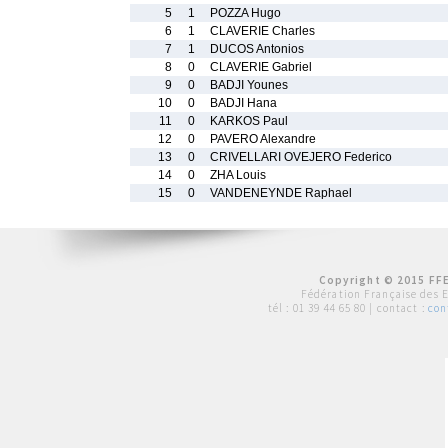
5
1
POZZA Hugo
6
1
CLAVERIE Charles
7
1
DUCOS Antonios
8
0
CLAVERIE Gabriel
9
0
BADJI Younes
10
0
BADJI Hana
11
0
KARKOS Paul
12
0
PAVERO Alexandre
13
0
CRIVELLARI OVEJERO Federico
14
0
ZHA Louis
15
0
VANDENEYNDE Raphael
Copyright © 2015 FFE
Fédération Française des 
tél :
01 39 44 65 80
| contact :
con