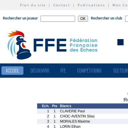
Plan du site
|
Contact
|
Publications
|
Mon C
Rechercher un joueur
Rechercher un club
ACCUEIL
DÉCOUVRIR
FFE
COMPÉTITIONS
SECTEU
R
Ech.
Pts
Blancs
1
1
CLAVERIE Paul
2
1
CHOC-AVENTIN Silas
3
1
MORALES Maxime
4
1
LORIN Ethan