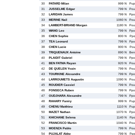
30
PATARD Milan
999 N
Pu
31
JUSSELME Edgar
799 N
Po
32
LARIDAN James
799 N
Pp
33
MERINE Nail
1060 N
Po
34
LAMBERT-BRIAND Morgan
1180 N
Po
35
WANG Leo
799 N
Pp
36
CHEN Sophie
800 N
Pp
37
TEA Leonard
799 N
Pp
38
CHEN Lucie
900 N
Po
39
TRIQUENAUX Antoine
890 N
Be
40
PLAIDIT Gabriel
799 N
Pp
41
BEN FATMA Rayan
920 N
Po
42
DE QUELEN Yvain
799 N
Po
43
TOURKINE Alexandre
799 N
Pp
44
LARROUMETS Augustin
1090 N
Po
45
ROUDIER Cassiel
799 N
Po
46
FONSECA Ruben
799 N
Pp
47
OUDJHARA Alexandre
799 N
Pp
48
RAHARY Faniry
999 N
Pu
49
CHENU Matthieu
1110 N
Pu
50
MAZET Nathan
1070 N
Pp
51
KHICHANE Selena
1140 N
Pp
52
FRANCISCO Martin
1040 N
Po
53
MOENZA Pablo
799 N
Po
54
PUJALAT Abby
799 N
Pp