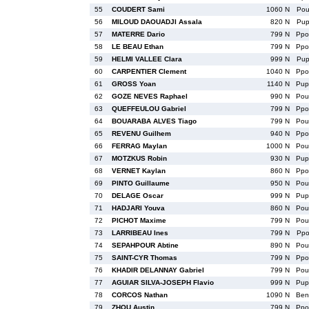
55
COUDERT Sami
1060 N
Po
56
MILOUD DAOUADJI Assala
820 N
Pu
57
MATERRE Dario
799 N
Pp
58
LE BEAU Ethan
799 N
Pp
59
HELMI VALLEE Clara
999 N
Pu
60
CARPENTIER Clement
1040 N
Pp
61
GROSS Yoan
1140 N
Pu
62
GOZE NEVES Raphael
990 N
Po
63
QUEFFEULOU Gabriel
799 N
Pp
64
BOUARABA ALVES Tiago
799 N
Po
65
REVENU Guilhem
940 N
Pp
66
FERRAG Maylan
1000 N
Po
67
MOTZKUS Robin
930 N
Pu
68
VERNET Kaylan
860 N
Pp
69
PINTO Guillaume
950 N
Po
70
DELAGE Oscar
999 N
Pu
71
HADJARI Youva
860 N
Po
72
PICHOT Maxime
799 N
Po
73
LARRIBEAU Ines
799 N
Pp
74
SEPAHPOUR Abtine
890 N
Po
75
SAINT-CYR Thomas
799 N
Pp
76
KHADIR DELANNAY Gabriel
799 N
Po
77
AGUIAR SILVA-JOSEPH Flavio
999 N
Pu
78
CORCOS Nathan
1090 N
Be
79
ZHOU Austin
799 N
Pp