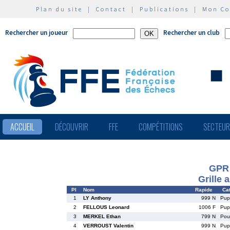
Plan du site
|
Contact
|
Publications
|
Mon C
Rechercher un joueur
Rechercher un club
ACCUEIL
DÉCOUVRIR
FFE
COMPÉTITIONS
SECTEU
GPR
Grille 
Pl
Nom
Rapide
Cat
1
LY Anthony
999 N
Pu
2
FELLOUS Leonard
1006 F
Pu
3
MERKEL Ethan
799 N
Po
4
VERROUST Valentin
999 N
Pu