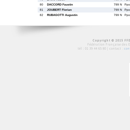
80
DACCORD Faustin
799 N
Pp
81
JOUBERT Florian
799 N
Pp
82
RUBAGOTTI Augustin
799 N
Pp
Copyright © 2015 FFE
Fédération Française des 
tél :
01 39 44 65 80
| contact :
con