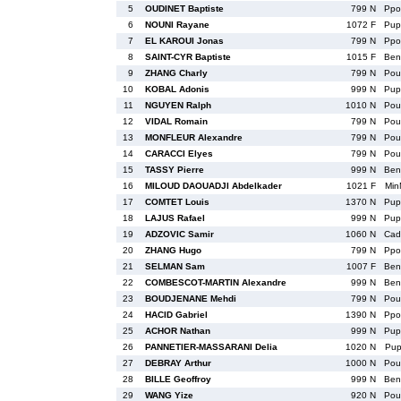
5
OUDINET Baptiste
799 N
Pp
6
NOUNI Rayane
1072 F
Pu
7
EL KAROUI Jonas
799 N
Pp
8
SAINT-CYR Baptiste
1015 F
Be
9
ZHANG Charly
799 N
Po
10
KOBAL Adonis
999 N
Pu
11
NGUYEN Ralph
1010 N
Po
12
VIDAL Romain
799 N
Po
13
MONFLEUR Alexandre
799 N
Po
14
CARACCI Elyes
799 N
Po
15
TASSY Pierre
999 N
Be
16
MILOUD DAOUADJI Abdelkader
1021 F
Min
17
COMTET Louis
1370 N
Pu
18
LAJUS Rafael
999 N
Pu
19
ADZOVIC Samir
1060 N
Ca
20
ZHANG Hugo
799 N
Pp
21
SELMAN Sam
1007 F
Be
22
COMBESCOT-MARTIN Alexandre
999 N
Be
23
BOUDJENANE Mehdi
799 N
Po
24
HACID Gabriel
1390 N
Pp
25
ACHOR Nathan
999 N
Pu
26
PANNETIER-MASSARANI Delia
1020 N
Pu
27
DEBRAY Arthur
1000 N
Po
28
BILLE Geoffroy
999 N
Be
29
WANG Yize
920 N
Po