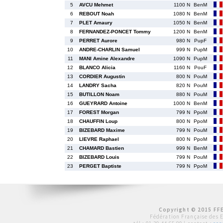
5
AVCU Mehmet
1100 N
BenM
6
REBOUT Noah
1080 N
BenM
7
PLET Amaury
1050 N
BenM
8
FERNANDEZ-PONCET Tommy
1200 N
BenM
9
PERRET Aurore
980 N
PupF
10
ANDRE-CHARLIN Samuel
999 N
PupM
11
MANI Amine Alexandre
1090 N
PupM
12
BLANCO Alicia
1160 N
PouF
13
CORDIER Augustin
800 N
PouM
14
LANDRY Sacha
820 N
PouM
15
BUTILLON Noam
880 N
PouM
16
GUEYRARD Antoine
1000 N
BenM
17
FOREST Morgan
799 N
PpoM
18
CHAUFFIN Loup
800 N
PpoM
19
BIZEBARD Maxime
799 N
PouM
20
LIEVRE Raphael
800 N
PpoM
21
CHAMARD Bastien
999 N
BenM
22
BIZEBARD Louis
799 N
PouM
23
PERGET Baptiste
799 N
PpoM
Copyright © 2015 FFE
Fédération Française des 