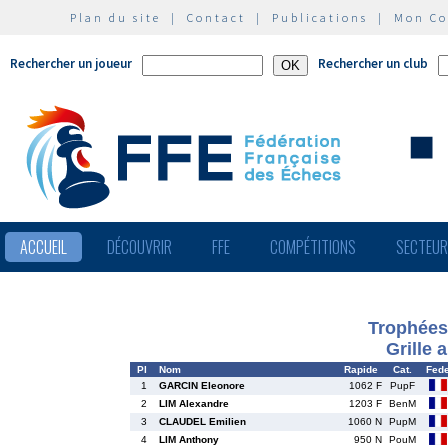
Plan du site
|
Contact
|
Publications
|
Mon C
Rechercher un joueur
Rechercher un club
ACCUEIL
DÉCOUVRIR
FFE
COMPÉTITIONS
SECTEU
Trophées
Grille 
Pl
Nom
Rapide
Cat.
Fed
1
GARCIN Eleonore
1062 F
PupF
2
LIM Alexandre
1203 F
BenM
3
CLAUDEL Emilien
1060 N
PupM
4
LIM Anthony
950 N
PouM