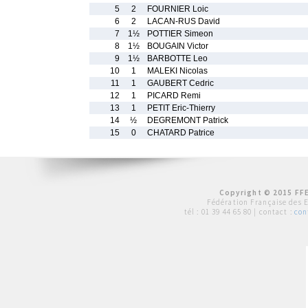
5
2
FOURNIER Loic
6
2
LACAN-RUS David
7
1½
POTTIER Simeon
8
1½
BOUGAIN Victor
9
1½
BARBOTTE Leo
10
1
MALEKI Nicolas
11
1
GAUBERT Cedric
12
1
PICARD Remi
13
1
PETIT Eric-Thierry
14
½
DEGREMONT Patrick
15
0
CHATARD Patrice
Copyright © 2015 FFE
Fédération Française des 
tél :
01 39 44 65 80
| contact :
con