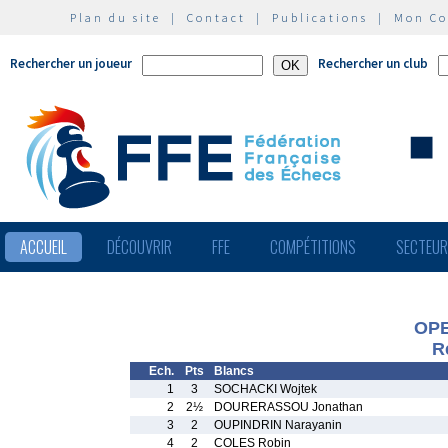
Plan du site
|
Contact
|
Publications
|
Mon C
Rechercher un joueur
Rechercher un club
ACCUEIL
DÉCOUVRIR
FFE
COMPÉTITIONS
SECTEU
OPE
R
Ech.
Pts
Blancs
1
3
SOCHACKI Wojtek
2
2½
DOURERASSOU Jonathan
3
2
OUPINDRIN Narayanin
4
2
COLES Robin