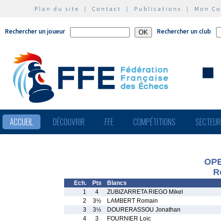
Plan du site
|
Contact
|
Publications
|
Mon C
Rechercher un joueur
Rechercher un club
ACCUEIL
DÉCOUVRIR
FFE
COMPÉTITIONS
SECTEU
OPE
R
Ech.
Pts
Blancs
1
4
ZUBIZARRETA RIEGO Mikel
2
3½
LAMBERT Romain
3
3½
DOURERASSOU Jonathan
4
3
FOURNIER Loic