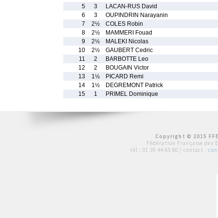
5
3
LACAN-RUS David
6
3
OUPINDRIN Narayanin
7
2½
COLES Robin
8
2½
MAMMERI Fouad
9
2½
MALEKI Nicolas
10
2½
GAUBERT Cedric
11
2
BARBOTTE Leo
12
2
BOUGAIN Victor
13
1½
PICARD Remi
14
1½
DEGREMONT Patrick
15
1
PRIMEL Dominique
Copyright © 2015 FFE
Fédération Française des 
tél :
01 39 44 65 80
| contact :
con