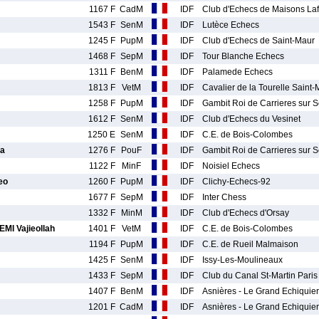
1167 F
CadM
IDF
Club d'Echecs de Maisons Laff
1543 F
SenM
IDF
Lutèce Echecs
1245 F
PupM
IDF
Club d'Echecs de Saint-Maur
1468 F
SepM
IDF
Tour Blanche Echecs
1311 F
BenM
IDF
Palamede Echecs
1813 F
VetM
IDF
Cavalier de la Tourelle Saint
1258 F
PupM
IDF
Gambit Roi de Carrieres sur 
1612 F
SenM
IDF
Club d'Echecs du Vesinet
1250 E
SenM
IDF
C.E. de Bois-Colombes
a
1276 F
PouF
IDF
Gambit Roi de Carrieres sur 
1122 F
MinF
IDF
Noisiel Echecs
eo
1260 F
PupM
IDF
Clichy-Echecs-92
1677 F
SepM
IDF
Inter Chess
1332 F
MinM
IDF
Club d'Echecs d'Orsay
 Vajieollah
1401 F
VetM
IDF
C.E. de Bois-Colombes
1194 F
PupM
IDF
C.E. de Rueil Malmaison
1425 F
SenM
IDF
Issy-Les-Moulineaux
1433 F
SepM
IDF
Club du Canal St-Martin Paris
1407 F
BenM
IDF
Asnières - Le Grand Echiquier
1201 F
CadM
IDF
Asnières - Le Grand Echiquier