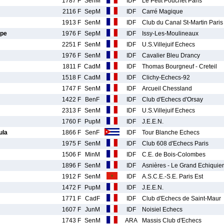
1787 F
SenM
IDF
Le Petit Pouchet Paris
2116 F
SepM
IDF
Carré Magique
1913 F
SenM
IDF
Club du Canal St-Martin Paris
pe
1976 F
SepM
IDF
Issy-Les-Moulineaux
2251 F
SenM
IDF
U.S.Villejuif Echecs
1976 F
SenM
IDF
Cavalier Bleu Drancy
1811 F
CadM
IDF
Thomas Bourgneuf - Creteil
1518 F
CadM
IDF
Clichy-Echecs-92
1747 F
SenM
IDF
Arcueil Chessland
1422 F
BenF
IDF
Club d'Echecs d'Orsay
2313 F
SenM
IDF
U.S.Villejuif Echecs
1760 F
PupM
IDF
J.E.E.N.
ula
1866 F
SenF
IDF
Tour Blanche Echecs
1975 F
SenM
IDF
Club 608 d'Echecs Paris
1506 F
MinM
IDF
C.E. de Bois-Colombes
1896 F
SenM
IDF
Asnières - Le Grand Echiquier
1912 F
SenM
IDF
A.S.C.E.-S.E. Paris Est
1472 F
PupM
IDF
J.E.E.N.
1771 F
CadF
IDF
Club d'Echecs de Saint-Maur
1607 F
JunM
IDF
Noisiel Echecs
1743 F
SenM
ARA
Massis Club d'Echecs