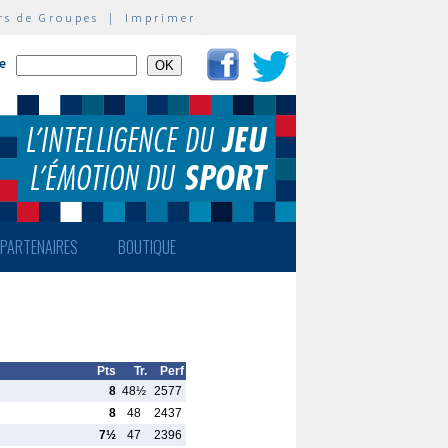
rs de Groupes
|
Imprimer
te
PARTENAIRES
BOUTIQUE
Pts
Tr.
Perf
8
48½
2577
8
48
2437
7½
47
2396