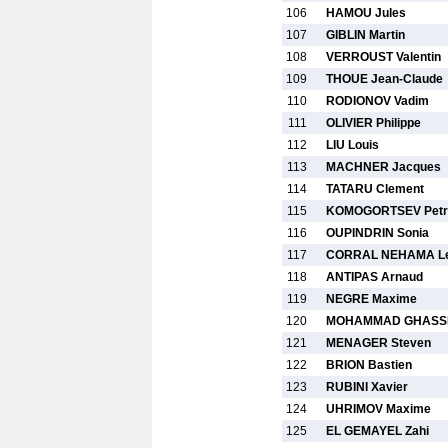
106
HAMOU Jules
107
GIBLIN Martin
108
VERROUST Valentin
109
THOUE Jean-Claude
110
RODIONOV Vadim
111
OLIVIER Philippe
112
LIU Louis
113
MACHNER Jacques
114
TATARU Clement
115
KOMOGORTSEV Petr
116
OUPINDRIN Sonia
117
CORRAL NEHAMA L
118
ANTIPAS Arnaud
119
NEGRE Maxime
120
MOHAMMAD GHASSEMI
121
MENAGER Steven
122
BRION Bastien
123
RUBINI Xavier
124
UHRIMOV Maxime
125
EL GEMAYEL Zahi