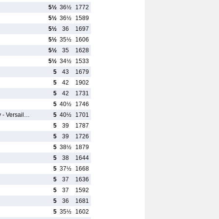
5½
36½
1772
5½
36½
1589
5½
36
1697
5½
35½
1606
5½
35
1628
5½
34½
1533
5
43
1679
5
42
1902
5
42
1731
5
40½
1746
 - Versail…
5
40½
1701
5
39
1787
5
39
1726
5
38½
1879
5
38
1644
5
37½
1668
5
37
1636
5
37
1592
5
36
1681
5
35½
1602