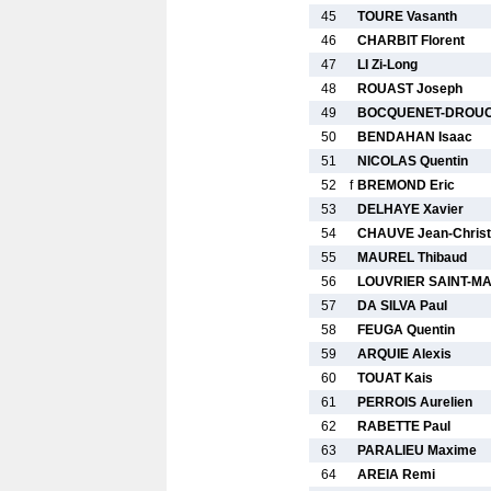
45
TOURE Vasanth
46
CHARBIT Florent
47
LI Zi-Long
48
ROUAST Joseph
49
BOCQUENET-DROUO
50
BENDAHAN Isaac
51
NICOLAS Quentin
52
f
BREMOND Eric
53
DELHAYE Xavier
54
CHAUVE Jean-Chris
55
MAUREL Thibaud
56
LOUVRIER SAINT-MA
57
DA SILVA Paul
58
FEUGA Quentin
59
ARQUIE Alexis
60
TOUAT Kais
61
PERROIS Aurelien
62
RABETTE Paul
63
PARALIEU Maxime
64
AREIA Remi