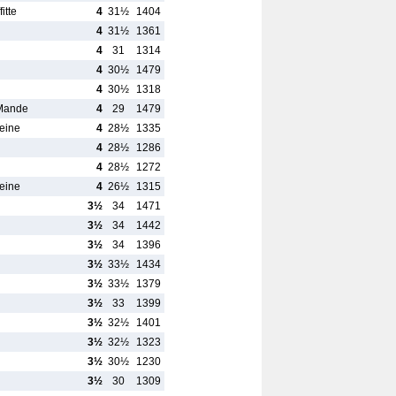
itte
4
31½
1404
4
31½
1361
4
31
1314
4
30½
1479
4
30½
1318
-Mande
4
29
1479
Seine
4
28½
1335
4
28½
1286
4
28½
1272
Seine
4
26½
1315
3½
34
1471
3½
34
1442
3½
34
1396
3½
33½
1434
3½
33½
1379
3½
33
1399
3½
32½
1401
3½
32½
1323
3½
30½
1230
3½
30
1309