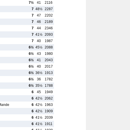
7½
41
2116
7
48½
2287
7
47
2202
7
46
2189
7
44
2346
7
41½
2093
7
40
1987
6½
45½
2088
6½
43
1980
6½
41
2043
6½
40
2017
6½
36½
1913
6½
36
1782
6½
35½
1788
6
45
1949
6
42½
2062
-Mande
6
42½
1963
6
42½
1909
6
41½
2039
6
41½
1911