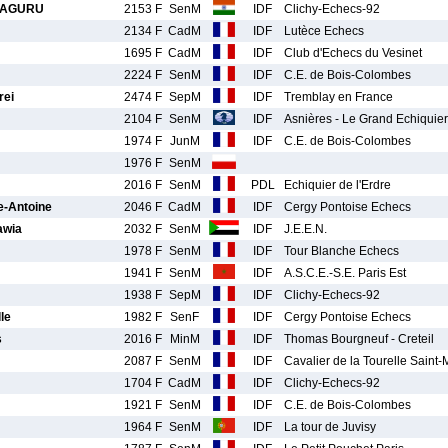
LAGURU
2153 F
SenM
IDF
Clichy-Echecs-92
2134 F
CadM
IDF
Lutèce Echecs
1695 F
CadM
IDF
Club d'Echecs du Vesinet
2224 F
SenM
IDF
C.E. de Bois-Colombes
ei
2474 F
SepM
IDF
Tremblay en France
2104 F
SenM
IDF
Asnières - Le Grand Echiquier
1974 F
JunM
IDF
C.E. de Bois-Colombes
1976 F
SenM
2016 F
SenM
PDL
Echiquier de l'Erdre
-Antoine
2046 F
CadM
IDF
Cergy Pontoise Echecs
awia
2032 F
SenM
IDF
J.E.E.N.
1978 F
SenM
IDF
Tour Blanche Echecs
1941 F
SenM
IDF
A.S.C.E.-S.E. Paris Est
1938 F
SepM
IDF
Clichy-Echecs-92
le
1982 F
SenF
IDF
Cergy Pontoise Echecs
s
2016 F
MinM
IDF
Thomas Bourgneuf - Creteil
2087 F
SenM
IDF
Cavalier de la Tourelle Saint
1704 F
CadM
IDF
Clichy-Echecs-92
1921 F
SenM
IDF
C.E. de Bois-Colombes
1964 F
SenM
IDF
La tour de Juvisy