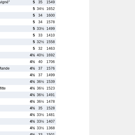
vigné"
5
35
1549
5
34½
1652
5
34
1600
5
34
1578
5
33½
1499
5
33
1410
5
32½
1558
5
32
1463
4½
40½
1692
4½
40
1706
-Mande
4½
37
1576
4½
37
1499
4½
36½
1539
itte
4½
36½
1523
4½
36½
1491
4½
36½
1478
4½
35
1528
4½
33½
1481
4½
33½
1407
4½
33½
1368
4½
33
1501