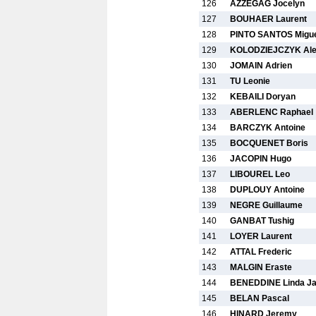
126
AZZEGAG Jocelyn
127
BOUHAER Laurent
128
PINTO SANTOS Migu
129
KOLODZIEJCZYK Ale
130
JOMAIN Adrien
131
TU Leonie
132
KEBAILI Doryan
133
ABERLENC Raphael
134
BARCZYK Antoine
135
BOCQUENET Boris
136
JACOPIN Hugo
137
LIBOUREL Leo
138
DUPLOUY Antoine
139
NEGRE Guillaume
140
GANBAT Tushig
141
LOYER Laurent
142
ATTAL Frederic
143
MALGIN Eraste
144
BENEDDINE Linda J
145
BELAN Pascal
146
HINARD Jeremy