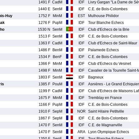
1491 F
CadM
IDF
Livry Gargan "La Dame de Sé
1440 E
SenM
IDF
C.E. de Bois-Colombes
is-Huy
1752 F
MinM
EST
Mulhouse Philidor
ak
1276 F
PupM
IDF
Tour Blanche Echecs
lho
1530 N
SenM
IDF
Club d'Echecs de la Brie
1513 F
SenM
IDF
C.E. de Bois-Colombes
1363 F
CadM
IDF
Club d'Echecs de Saint-Maur
1486 F
BenM
IDF
Palamede Echecs
1534 F
BenF
IDF
C.E. de Bois-Colombes
1366 F
MinM
IDF
Club d'Echecs du Vesinet
1498 F
MinM
IDF
Cavalier de la Tourelle Saint
1803 F
SenM
IDF
Bagneux
is
1385 F
PouM
IDF
Asnières - Le Grand Echiquier
1199 F
CadM
IDF
Club d'Echecs de Maisons Laff
1675 F
MinM
IDF
Tremblay en France
1166 F
PupM
IDF
C.E. de Bois-Colombes
1910 F
SepM
NOR
Saint Hilaire Petitville
1867 F
SepM
IDF
C.E. de Bois-Colombes
1470 F
SenM
IDF
C.E. de Magnanville
1470 F
SenM
ARA
Lyon Olympique Echecs
1350 F
SenF
IDF
Tour Blanche Echecs