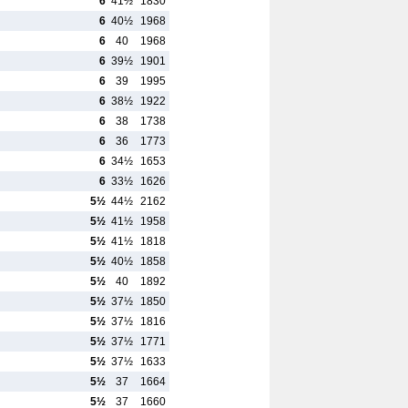
6
41½
1830
6
40½
1968
6
40
1968
6
39½
1901
6
39
1995
6
38½
1922
6
38
1738
6
36
1773
6
34½
1653
6
33½
1626
5½
44½
2162
5½
41½
1958
5½
41½
1818
5½
40½
1858
5½
40
1892
5½
37½
1850
5½
37½
1816
5½
37½
1771
5½
37½
1633
5½
37
1664
5½
37
1660