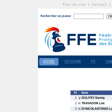
Plan du site
|
Contact
Rechercher un joueur
ACCUEIL
DÉCOUVRIR
FFE
COM
Pl
Nom
1
g
GULIYEV Namig
2
m
TRAVADON Loic
3
m
DI NICOLANTONIO L