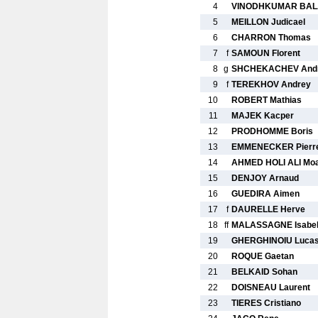
4
VINODHKUMAR BA
5
MEILLON Judicael
6
CHARRON Thomas
7
f
SAMOUN Florent
8
g
SHCHEKACHEV Andr
9
f
TEREKHOV Andrey
10
ROBERT Mathias
11
MAJEK Kacper
12
PRODHOMME Boris
13
EMMENECKER Pierre
14
AHMED HOLI ALI Mo
15
DENJOY Arnaud
16
GUEDIRA Aimen
17
f
DAURELLE Herve
18
ff
MALASSAGNE Isabel
19
GHERGHINOIU Luca
20
ROQUE Gaetan
21
BELKAID Sohan
22
DOISNEAU Laurent
23
TIERES Cristiano