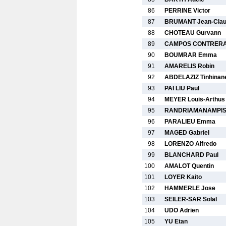
86
PERRINE Victor
87
BRUMANT Jean-Cla
88
CHOTEAU Gurvann
89
CAMPOS CONTRERA
90
BOUMRAR Emma
91
AMARELIS Robin
92
ABDELAZIZ Tinhinan
93
PAI LIU Paul
94
MEYER Louis-Arthus
95
RANDRIAMANAMPIS
96
PARALIEU Emma
97
MAGED Gabriel
98
LORENZO Alfredo
99
BLANCHARD Paul
100
AMALOT Quentin
101
LOYER Kaito
102
HAMMERLE Jose
103
SEILER-SAR Solal
104
UDO Adrien
105
YU Etan