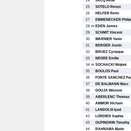
24
JACQ Rene
25
SOTELO Renzo
26
HELFER Remi
27
EMMENECKER Philip
28
m
EDEN James
29
SCHMIT Vincent
30
WARNIER Yanis
31
BERGER Justin
32
BRUEZ Cyriaque
33
NEGRE Emilie
34
m
SOCHACKI Wojtek
35
BOULOS Paul
36
FONTE SANCHEZ Pa
37
DE BALMANN Marc
38
GOUJA Wissem
39
ABERLENC Thomas
40
AMMOR Hicham
41
LANDOLSI Iyad
42
LORDIER Sophia
43
OUPINDRIN Timothy
44
RAHNAMA Matin