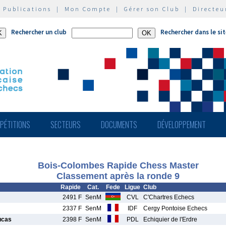
|
Publications
|
Mon Compte
|
Gérer son Club
|
Directeu
Rechercher un club
Rechercher dans le si
PÉTITIONS
SECTEURS
DOCUMENTS
DÉVELOPPEMENT
Bois-Colombes Rapide Chess Master
Classement après la ronde 9
Rapide
Cat.
Fede
Ligue
Club
2491 F
SenM
CVL
C'Chartres Echecs
2337 F
SenM
IDF
Cergy Pontoise Echecs
ucas
2398 F
SenM
PDL
Echiquier de l'Erdre