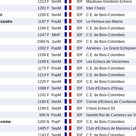
1213 F
SenM
IDF
Maubuee-Gondoire Echecs
1281 F
SenM
IDF
Inter Chess
el
1199 E
SenM
IDF
C.E. de Bois-Colombes
xandre
1197 F
PouM
IDF
Le Perreux-sur-Marne
1199 E
SenM
IDF
C.E. de Bois-Colombes
1247 F
MinF
IDF
C.E. de Bois-Colombes
1560 N
JunM
IDF
C.E. de Bois-Colombes
1002 F
PupM
IDF
Asnières - Le Grand Echiquier
1199 E
SenM
IDF
C.E. de Bois-Colombes
1199 E
SenM
IDF
Les Echecs de Vincennes
1175 F
PouM
IDF
C.E. de Bois-Colombes
1214 F
PupM
IDF
C.E. de Bois-Colombes
1220 F
SenM
IDF
C.E. de Bois-Colombes
1088 F
SenM
IDF
Club d'Echecs d'Orsay
1242 F
PupM
IDF
C.E. de Bois-Colombes
1190 E
SenM
IDF
Cercle d'Echecs de Courbevo
1199 E
SepM
IDF
Chess Echecs 93
930 N
PouM
IDF
Gambit Roi de Carrieres sur 
asmine
1100 N
PupF
IDF
C.E. de Bois-Colombes
1485 F
SepM
IDF
Club d'Echecs de Maisons Laff
1143 F
SenM
IDF
C.E. de Bois-Colombes