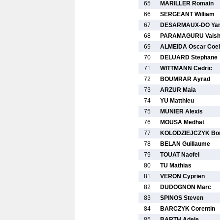
65
MARILLER Romain
66
SERGEANT William
67
DESARMAUX-DO Yan
68
PARAMAGURU Vaish
69
ALMEIDA Oscar Coe
70
DELUARD Stephane
71
WITTMANN Cedric
72
BOUMRAR Ayrad
73
ARZUR Maia
74
YU Matthieu
75
MUNIER Alexis
76
MOUSA Medhat
77
KOLODZIEJCZYK Bor
78
BELAN Guillaume
79
TOUAT Naofel
80
TU Mathias
81
VERON Cyprien
82
DUDOGNON Marc
83
SPINOS Steven
84
BARCZYK Corentin
85
BARTH Adele