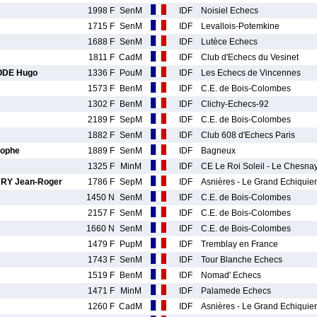
1998 F
SenM
IDF
Noisiel Echecs
1715 F
SenM
IDF
Levallois-Potemkine
1688 F
SenM
IDF
Lutèce Echecs
1811 F
CadM
IDF
Club d'Echecs du Vesinet
DE Hugo
1336 F
PouM
IDF
Les Echecs de Vincennes
1573 F
BenM
IDF
C.E. de Bois-Colombes
1302 F
BenM
IDF
Clichy-Echecs-92
2189 F
SepM
IDF
C.E. de Bois-Colombes
1882 F
SenM
IDF
Club 608 d'Echecs Paris
tophe
1889 F
SenM
IDF
Bagneux
1325 F
MinM
IDF
CE Le Roi Soleil - Le Chesnay
RY Jean-Roger
1786 F
SepM
IDF
Asnières - Le Grand Echiquier
1450 N
SenM
IDF
C.E. de Bois-Colombes
2157 F
SenM
IDF
C.E. de Bois-Colombes
1660 N
SenM
IDF
C.E. de Bois-Colombes
1479 F
PupM
IDF
Tremblay en France
1743 F
SenM
IDF
Tour Blanche Echecs
1519 F
BenM
IDF
Nomad' Echecs
1471 F
MinM
IDF
Palamede Echecs
1260 F
CadM
IDF
Asnières - Le Grand Echiquier