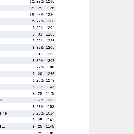
3½
29½
1280
3½
29
1128
3½
28½
1330
3½
27½
1260
3
33½
1204
3
33
1263
3
32½
1235
3
32½
1205
3
31
1303
3
30½
1307
3
29½
1198
3
29
1265
3
28½
1279
3
28½
1143
3
28
1175
ie
3
27½
1202
3
27½
1153
Seine
3
25½
1024
3
25
1161
itte
3
25
1145
3
25
1105