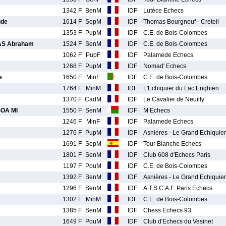
1342 F
BenM
IDF
Lutèce Echecs
ude
1614 F
SepM
IDF
Thomas Bourgneuf - Creteil
1353 F
PupM
IDF
C.E. de Bois-Colombes
S Abraham
1524 F
SenM
IDF
C.E. de Bois-Colombes
1062 F
PupF
IDF
Palamede Echecs
1268 F
PupM
IDF
Nomad' Echecs
e
1650 F
MinF
IDF
C.E. de Bois-Colombes
1764 F
MinM
IDF
L'Echiquier du Lac Enghien
1370 F
CadM
IDF
Le Cavalier de Neuilly
OA MI
1550 F
SenM
IDF
M Echecs
1246 F
MinF
IDF
Palamede Echecs
1276 F
PupM
IDF
Asnières - Le Grand Echiquier
1691 F
SepM
IDF
Tour Blanche Echecs
1801 F
SenM
IDF
Club 608 d'Echecs Paris
1197 F
PouM
IDF
C.E. de Bois-Colombes
1392 F
BenM
IDF
Asnières - Le Grand Echiquier
1296 F
SenM
IDF
A.T.S.C.A.F. Paris Echecs
1302 F
MinM
IDF
C.E. de Bois-Colombes
1385 F
SenM
IDF
Chess Echecs 93
1649 F
PouM
IDF
Club d'Echecs du Vesinet