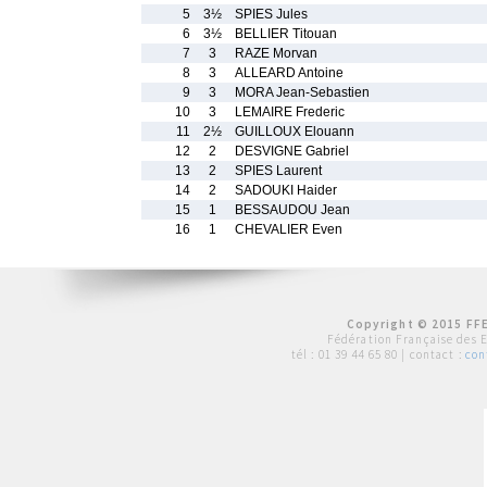
5
3½
SPIES Jules
6
3½
BELLIER Titouan
7
3
RAZE Morvan
8
3
ALLEARD Antoine
9
3
MORA Jean-Sebastien
10
3
LEMAIRE Frederic
11
2½
GUILLOUX Elouann
12
2
DESVIGNE Gabriel
13
2
SPIES Laurent
14
2
SADOUKI Haider
15
1
BESSAUDOU Jean
16
1
CHEVALIER Even
Copyright © 2015 FFE
Fédération Française des 
tél :
01 39 44 65 80
| contact :
con