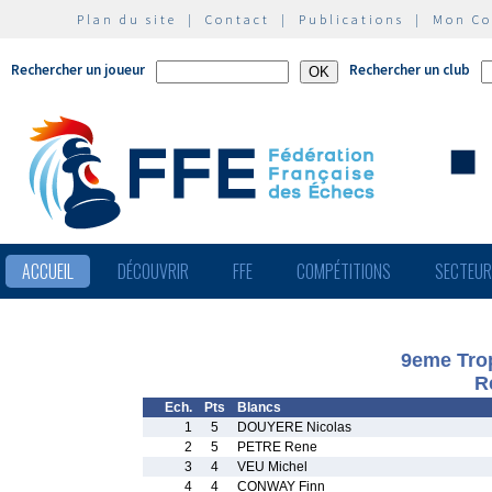
Plan du site
|
Contact
|
Publications
|
Mon C
Rechercher un joueur
Rechercher un club
ACCUEIL
DÉCOUVRIR
FFE
COMPÉTITIONS
SECTEU
9eme Tro
R
Ech.
Pts
Blancs
1
5
DOUYERE Nicolas
2
5
PETRE Rene
3
4
VEU Michel
4
4
CONWAY Finn