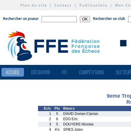
Plan du site
|
Contact
|
Publications
|
Mon C
Rechercher un joueur
Rechercher un club
ACCUEIL
DÉCOUVRIR
FFE
COMPÉTITIONS
SECTEU
9eme Tro
R
Ech.
Pts
Blancs
1
5
DAVID Dorian-Ciprian
2
6
EDO Eric
3
5
DOUYERE Nicolas
4
4½
SPIES Jules