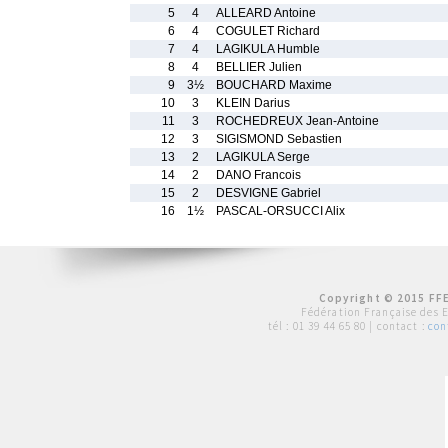
5
4
ALLEARD Antoine
6
4
COGULET Richard
7
4
LAGIKULA Humble
8
4
BELLIER Julien
9
3½
BOUCHARD Maxime
10
3
KLEIN Darius
11
3
ROCHEDREUX Jean-Antoine
12
3
SIGISMOND Sebastien
13
2
LAGIKULA Serge
14
2
DANO Francois
15
2
DESVIGNE Gabriel
16
1½
PASCAL-ORSUCCI Alix
Copyright © 2015 FFE
Fédération Française des 
tél :
01 39 44 65 80
| contact :
con