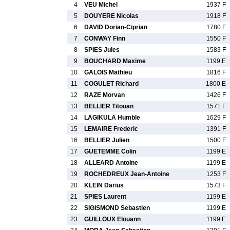
4
VEU Michel
1937 F
5
DOUYERE Nicolas
1918 F
6
DAVID Dorian-Ciprian
1780 F
7
CONWAY Finn
1550 F
8
SPIES Jules
1583 F
9
BOUCHARD Maxime
1199 E
10
GALOIS Mathieu
1816 F
11
COGULET Richard
1800 E
12
RAZE Morvan
1426 F
13
BELLIER Titouan
1571 F
14
LAGIKULA Humble
1629 F
15
LEMAIRE Frederic
1391 F
16
BELLIER Julien
1500 F
17
GUETEMME Colin
1199 E
18
ALLEARD Antoine
1199 E
19
ROCHEDREUX Jean-Antoine
1253 F
20
KLEIN Darius
1573 F
21
SPIES Laurent
1199 E
22
SIGISMOND Sebastien
1199 E
23
GUILLOUX Elouann
1199 E