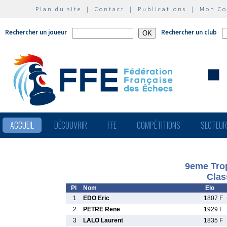
Plan du site
|
Contact
|
Publications
|
Mon C
Rechercher un joueur
Rechercher un club
ACCUEIL
DÉCOUVRIR
FFE
COMPÉTITIONS
SECTEU
9eme Tro
Clas
Pl
Nom
Elo
1
EDO Eric
1807 F
2
PETRE Rene
1929 F
3
LALO Laurent
1835 F