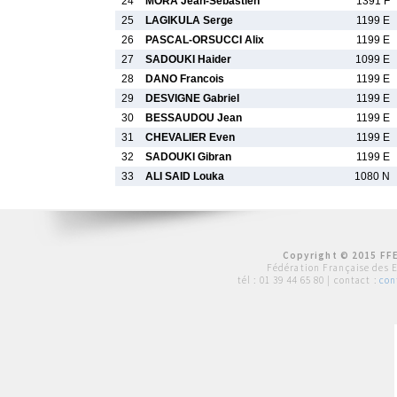
24
MORA Jean-Sebastien
1391 F
25
LAGIKULA Serge
1199 E
26
PASCAL-ORSUCCI Alix
1199 E
27
SADOUKI Haider
1099 E
28
DANO Francois
1199 E
29
DESVIGNE Gabriel
1199 E
30
BESSAUDOU Jean
1199 E
31
CHEVALIER Even
1199 E
32
SADOUKI Gibran
1199 E
33
ALI SAID Louka
1080 N
Copyright © 2015 FFE
Fédération Française des 
tél :
01 39 44 65 80
| contact :
con