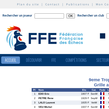
Plan du site
|
Contact
|
Publications
|
Mon C
Rechercher un joueur
Rechercher un club
ACCUEIL
DÉCOUVRIR
FFE
COMPÉTITIONS
SECTEU
9eme Tro
Grille 
Pl
Nom
Elo
Cat.
Fede
L
1
EDO Eric
1807 F
SenM
2
PETRE Rene
1929 F
SepM
3
LALO Laurent
1835 F
VetM
4
VEU Michel
1937 F
SenM