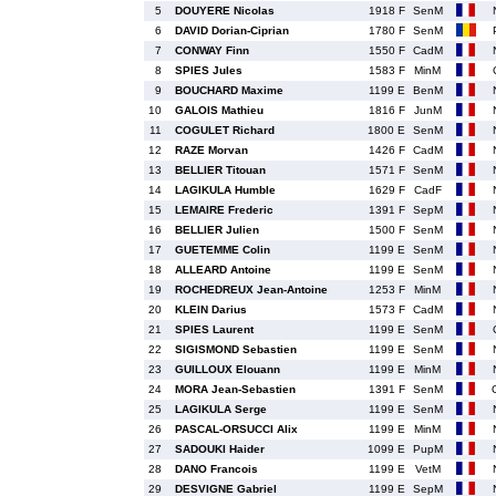
5
DOUYERE Nicolas
1918 F
SenM
6
DAVID Dorian-Ciprian
1780 F
SenM
7
CONWAY Finn
1550 F
CadM
8
SPIES Jules
1583 F
MinM
9
BOUCHARD Maxime
1199 E
BenM
10
GALOIS Mathieu
1816 F
JunM
11
COGULET Richard
1800 E
SenM
12
RAZE Morvan
1426 F
CadM
13
BELLIER Titouan
1571 F
SenM
14
LAGIKULA Humble
1629 F
CadF
15
LEMAIRE Frederic
1391 F
SepM
16
BELLIER Julien
1500 F
SenM
17
GUETEMME Colin
1199 E
SenM
18
ALLEARD Antoine
1199 E
SenM
19
ROCHEDREUX Jean-Antoine
1253 F
MinM
20
KLEIN Darius
1573 F
CadM
21
SPIES Laurent
1199 E
SenM
22
SIGISMOND Sebastien
1199 E
SenM
23
GUILLOUX Elouann
1199 E
MinM
24
MORA Jean-Sebastien
1391 F
SenM
25
LAGIKULA Serge
1199 E
SenM
26
PASCAL-ORSUCCI Alix
1199 E
MinM
27
SADOUKI Haider
1099 E
PupM
28
DANO Francois
1199 E
VetM
29
DESVIGNE Gabriel
1199 E
SepM