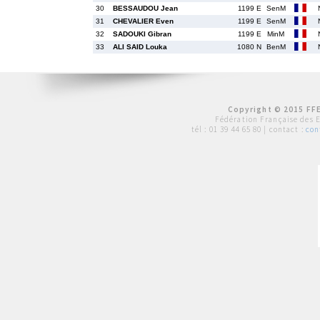
30
BESSAUDOU Jean
1199 E
SenM
31
CHEVALIER Even
1199 E
SenM
32
SADOUKI Gibran
1199 E
MinM
33
ALI SAID Louka
1080 N
BenM
Copyright © 2015 FFE
Fédération Française des 
tél :
01 39 44 65 80
| contact :
con