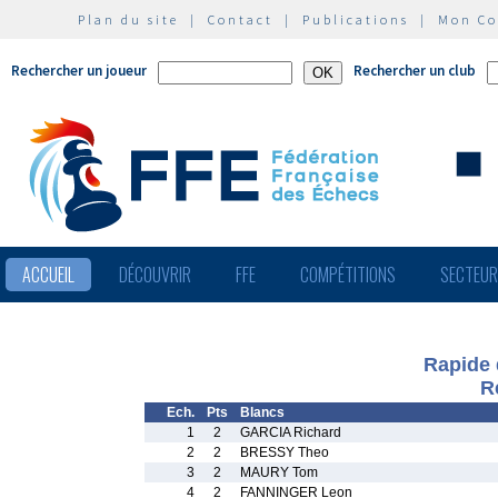
Plan du site
|
Contact
|
Publications
|
Mon C
Rechercher un joueur
Rechercher un club
ACCUEIL
DÉCOUVRIR
FFE
COMPÉTITIONS
SECTEU
Rapide 
R
Ech.
Pts
Blancs
1
2
GARCIA Richard
2
2
BRESSY Theo
3
2
MAURY Tom
4
2
FANNINGER Leon