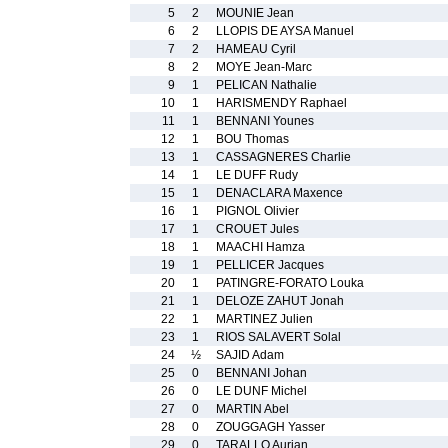
5
2
MOUNIE Jean
6
2
LLOPIS DE AYSA Manuel
7
2
HAMEAU Cyril
8
2
MOYE Jean-Marc
9
1
PELICAN Nathalie
10
1
HARISMENDY Raphael
11
1
BENNANI Younes
12
1
BOU Thomas
13
1
CASSAGNERES Charlie
14
1
LE DUFF Rudy
15
1
DENACLARA Maxence
16
1
PIGNOL Olivier
17
1
CROUET Jules
18
1
MAACHI Hamza
19
1
PELLICER Jacques
20
1
PATINGRE-FORATO Louka
21
1
DELOZE ZAHUT Jonah
22
1
MARTINEZ Julien
23
1
RIOS SALAVERT Solal
24
½
SAJID Adam
25
0
BENNANI Johan
26
0
LE DUNF Michel
27
0
MARTIN Abel
28
0
ZOUGGAGH Yasser
29
0
TARALLO Aurian