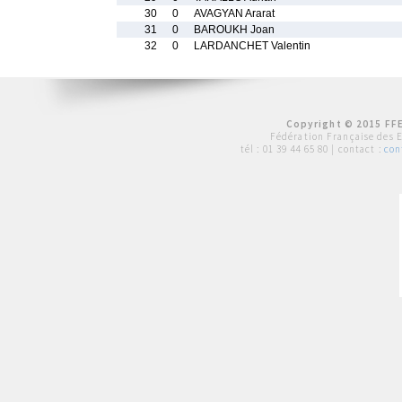
30
0
AVAGYAN Ararat
31
0
BAROUKH Joan
32
0
LARDANCHET Valentin
Copyright © 2015 FFE
Fédération Française des 
tél :
01 39 44 65 80
| contact :
con