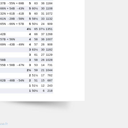
 37B
- 55N
+ 69B
5
63
36
1184
 66N
+ 54B
- 43N
5
60½
30
1108
 32N
> 61B
- 41B
5
60
31
1072
 61N
- 29B
- 58N
5
58½
33
1132
 65N
- 66N
+ 57B
5
50½
24
909
4½
65
37½
1351
 42B
4
66
37
1268
 57B
< 56N
4
58
36
1007
 69N
- 43B
- 49N
4
57
26
908
3
63½
30
1182
3
61
27
1129
 58B
3
58
26
1028
 55B
+ 58B
- 47N
3
53
14
731
2½
59
21
1044
2
51½
17
762
 62B
- 48B
- 54N
2
51
15
687
1
51½
12
243
1
50½
6
218
so.fr