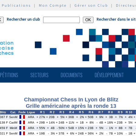
|
Publications
|
Mon Compte
|
Gérer son Club
|
Directeu
Rechercher un club
Rechercher dans le si
PÉTITIONS
SECTEURS
DOCUMENTS
DÉVELOPPEMENT
Championnat Chess In Lyon de Blitz
Grille américaine après la ronde 13
Blitz
Cat.
Fede
Ligue
R 1
R 2
R 3
R 4
R 5
R 6
R 7
R 8
R 9
R 10
087 F
SenM
ARA
+ 27N
+ 20B
+ 5N
+ 36B
= 2N
+ 50B
+ 9N
+ 3B
+ 7N
+ 4N
+
138 F
CadM
ARA
+ 29B
+ 14N
+ 24B
+ 11N
= 1B
+ 8N
- 4B
+ 18N
+ 23B
+ 5N
459 F
MinM
ARA
+ 55N
+ 4B
- 50N
+ 54B
+ 15N
+ 23B
+ 5N
- 1N
+ 8B
+ 7B
021 F
SenM
ARA
+ 19B
- 3N
+ 37B
+ 6N
+ 24B
+ 36N
+ 2N
- 7B
+ 10N
- 1B
+