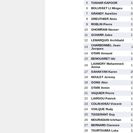
5
TUSHAR KAPOOR
1
6
BOLUSSET LI Mingxu
1
7
GRANDY Aurelien
1
8
GREUTHIER Alois
1
9
ROBLIN Pierre
1
10
GHOMRANI Nasser
1
11
SCHARR Jules
1
12
LEMARQUIS Archibald
CHARBONNEL Jean-
13
1
Jacques
14
OTARI Armand
1
15
BENOUARET Idir
1
LAANGRY Mohammed-
16
1
Amine
17
SAHAKYAN Karen
2
18
NOULET Jeremy
1
19
GONG Alex
1
20
OTARI Armin
1
21
VAQUIER Pierre
1
22
LIARSOU Patrick
1
23
COLIN-KHUU Vincent
1
24
VOILQUE Rudy
1
25
TISSERANT Guy
1
26
MOURADIAN Ichrhan
1
27
BERNARD Clarence
1
28
TSURTSUMIA Luka
1