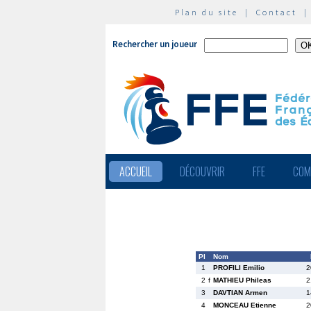
Plan du site
|
Contact
Rechercher un joueur
ACCUEIL
DÉCOUVRIR
FFE
COM
Pl
Nom
1
PROFILI Emilio
2
2
f
MATHIEU Phileas
2
3
DAVTIAN Armen
1
4
MONCEAU Etienne
2