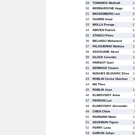
29
TOMANOV Methodi
1
30
MORIN-ROCHE Hugo
1
31
WISSEMBERG Leo
1
32
OUARDI Imad
1
33
MOLLA Prenge
1
34
ABIVEN Patrick
1
35
STANCU Petru
1
36
BELHADJ Mohamed
1
37
FALIGUERHO Mathias
1
38
ASSOUANE Aksel
1
39
GLUCK Corentin
1
40
PARISOT Gael
1
41
ZERRIGUI Younes
1
42
NUGUES BLOUVAC Elise
1
43
ROBLIN Cerise Huichun
1
44
MA Theo
45
ROBLIN Jean
1
46
KLIMOVSKIY Anna
47
PERSON Luc
1
48
KLIMOVSKIY Alexander
49
CHEN Chloe
50
RAHNAMA Matin
1
51
ADJEMIAN Tigran
1
52
FERRY Lana
1
53
GARCIN Johan
1