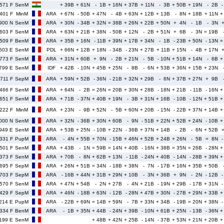
571 F
SenM
+ 39B
+ 61N
- 1B
+ 16N
+ 37B
+ 11N
- 3B
+ 50B
+ 19N
- 2B
-
401 F
MinM
ARA
+ 67N
- 50B
+ 47N
- 4B
+ 63N
+ 12B
+ 13B
- 8N
+ 18B
+ 11N
+
900 N
SenM
ARA
+ 30N
- 34B
+ 32N
= 38B
+ 26N
+ 22B
+ 50N
+ 4N
- 1B
- 3N
603 F
SenM
ARA
+ 63N
+ 21B
+ 38N
- 50B
+ 12N
- 2B
+ 51N
+ 6B
- 3N
= 19B
509 F
BenM
ARA
+ 35B
+ 16N
- 11B
+ 39N
+ 17B
+ 34N
- 1B
- 23B
+ 50N
- 13N
=
503 E
SenM
PDL
+ 66N
+ 12B
+ 18N
- 34B
- 23N
+ 27B
+ 11B
+ 15N
- 4B
+ 17N
773 F
SenM
ARA
+ 31N
+ 60B
+ 9N
- 2B
+ 21N
- 5B
- 10N
+ 51B
+ 14N
- 6B
+
799 E
SenM
IDF
+ 42B
- 10N
+ 45B
+ 25N
- 8B
- 6N
+ 53B
+ 36N
+ 15B
+ 23N
711 F
SepM
ARA
+ 59N
+ 52B
- 36N
- 21B
+ 32N
+ 29B
- 6N
+ 37B
+ 27N
+ 9B
466 F
SenM
ARA
+ 64N
- 2B
= 26N
= 20B
+ 30N
+ 28B
- 18N
+ 21B
- 11B
- 16N
+
651 F
SenM
ARA
+ 71B
- 37N
+ 40B
+ 19N
- 3B
+ 31N
+ 16B
- 10B
- 12N
+ 51B
+
222 F
MinM
ARA
+ 23N
- 9B
+ 52N
- 5B
+ 60N
+ 20B
- 15N
- 22B
+ 37N
+ 14B
+
000 N
SenM
ARA
+ 32N
- 36B
+ 30N
+ 60B
- 9N
- 51B
+ 22N
+ 52B
+ 24N
- 10B
+
949 E
SenM
ARA
+ 53B
+ 25N
- 10B
+ 22N
- 36B
+ 37N
+ 14B
- 2B
- 6N
+ 52B
331 F
PupM
ARA
- 4N
+ 55B
+ 70N
- 15B
+ 46N
+ 52B
+ 24B
+ 26N
- 5B
= 8N
-
501 F
SenM
ARA
+ 43B
- 1N
= 59B
= 14N
+ 40B
- 16N
+ 38B
= 35N
= 26B
- 28N
+
373 F
SenM
ARA
+ 70B
- 8N
+ 62B
+ 13N
- 11B
- 24N
+ 40B
- 14N
- 28B
+ 39N
+
695 F
SepM
ARA
+ 26N
+ 51B
= 34N
- 18B
+ 38N
- 7N
- 17B
+ 16N
+ 35B
+ 50B
703 F
SepM
ARA
- 16B
+ 44N
+ 31B
+ 29N
+ 10B
- 3N
+ 36B
+ 9N
- 2N
- 12B
-
570 F
SenM
ARA
+ 47N
+ 54B
- 2N
+ 27B
- 4N
+ 21B
- 19N
+ 29B
- 17B
+ 31N
-
429 F
SepM
ARA
+ 46N
- 18B
+ 63N
- 12B
- 28N
+ 47B
+ 30N
- 27B
+ 29N
+ 33B
+
214 E
PupM
ARA
- 22B
+ 69N
= 14B
+ 59N
- 7B
+ 33N
+ 34B
- 19B
= 20N
+ 38N
-
334 F
BenM
ARA
- 1B
+ 35N
+ 44B
- 24N
+ 39B
- 10N
+ 61B
+ 25N
- 13B
- 36N
+
199 E
SenM
+ 48B
+ 42N
+ 25B
- 14N
- 37B
+ 53N
+ 21N
+ 20B
+