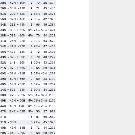
 30N
+ 57N
+ 40B
7
72
46
1428
 29B
+ 34N
- 13B
7
71
45
1445
 51N
- 20B
+ 42N
7
68½
46
1476
 56B
+ 39N
+ 46B
7
68½
42
1396
 34B
- 21B
+ 44N
7
66
46
1384
 33N
- 30B
+ 52N
6½
71½
50½
1471
 28B
+ 51B
- 16N
6½
70
44
1351
- 11B
- 26N
- 22B
6
82½
54
1570
 54N
+ 41N
- 27B
6
78½
47
1404
 46N
= 42B
- 18N
6
72
48
1407
 43N
- 32B
+ 53B
6
70
40
1299
 52N
- 14B
- 29N
6
66½
43
1307
 21N
- 37B
+ 56N
6
65
39
1324
 60N
= 38N
- 31B
6
63½
40½
1277
 39B
+ 62N
+ 55B
6
60
34
1199
 48N
+ 53N
- 33B
6
59½
38
1269
 14N
+ 52B
- 24N
6
59½
34
1235
 38B
+ 47B
- 32N
5½
64½
39½
1186
 49B
- 46N
+ 66B
5½
61½
34½
1199
 44B
+ 69N
EXE
5½
59½
29½
1138
 47N
EXE
+ 62B
5½
50
27
972
 27B
5
87
55
1549
 31B
- 35N
5
71½
45
1378
 40B
- 45N
- 34B
5
71
44
1275
 20N
- 44B
- 39N
5
68
38
1217