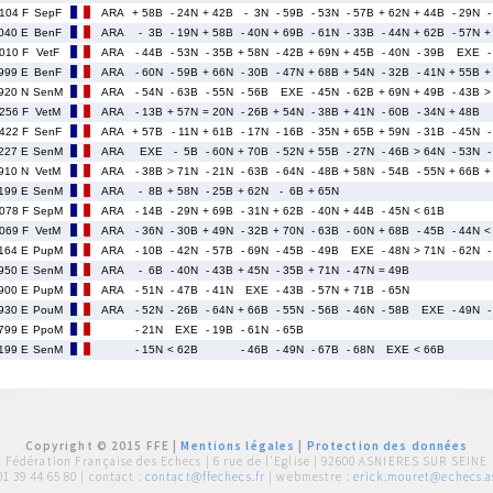
104 F
SepF
ARA
+ 58B
- 24N
+ 42B
- 3N
- 59B
- 53N
- 57B
+ 62N
+ 44B
- 29N
-
040 E
BenF
ARA
- 3B
- 19N
+ 58B
- 40N
+ 69B
- 61N
- 33B
- 44N
+ 62B
- 57N
+
010 F
VetF
ARA
- 44B
- 53N
- 35B
+ 58N
- 42B
+ 69N
+ 45B
- 40N
- 39B
EXE
-
999 E
BenF
ARA
- 60N
- 59B
+ 66N
- 30B
- 47N
+ 68B
+ 54N
- 32B
- 41N
+ 55B
+
920 N
SenM
ARA
- 54N
- 63B
- 55N
- 56B
EXE
- 45N
- 62B
+ 69N
+ 49B
- 43B
>
256 F
VetM
ARA
- 13B
+ 57N
= 20N
- 26B
+ 54N
- 38B
+ 41N
- 60B
- 34N
+ 48B
422 F
SenF
ARA
+ 57B
- 11N
+ 61B
- 17N
- 16B
- 35N
+ 65B
+ 59N
- 31B
- 45N
-
227 E
SenM
ARA
EXE
- 5B
- 60N
+ 70B
- 52N
+ 55B
- 27N
- 46B
> 64N
- 53N
-
910 N
VetM
ARA
- 38B
> 71N
- 21N
- 63B
- 64N
- 48B
+ 58N
- 54B
- 55N
+ 66B
+
199 E
SenM
ARA
- 8B
+ 58N
- 25B
+ 62N
- 6B
+ 65N
078 F
SepM
ARA
- 14B
- 29N
+ 69B
- 31N
+ 62B
- 40N
+ 44B
- 45N
< 61B
069 F
VetM
ARA
- 36N
- 30B
+ 49N
- 32B
+ 70N
- 63B
- 60N
+ 68B
- 45B
- 44N
<
164 E
PupM
ARA
- 10B
- 42N
- 57B
- 69N
- 45B
- 49B
EXE
- 48N
> 71N
- 62N
-
950 E
SenM
ARA
- 6B
- 40N
- 43B
+ 45N
- 35B
+ 71N
- 47N
= 49B
900 E
PupM
ARA
- 51N
- 47B
- 41N
EXE
- 43B
- 57N
+ 71B
- 65N
930 E
PouM
ARA
- 52N
- 26B
- 64N
+ 66B
- 55N
- 56B
- 46N
- 58B
EXE
- 49N
-
799 E
PpoM
- 21N
EXE
- 19B
- 61N
- 65B
199 E
SenM
- 15N
< 62B
- 46B
- 49N
- 67B
- 68N
EXE
< 66B
Copyright © 2015 FFE |
Mentions légales
|
Protection des données
Fédération Française des Echecs |
6 rue de l'Eglise | 92600 ASNIERES SUR SEINE
01 39 44 65 80
| contact :
contact@ffechecs.fr
| webmestre :
erick.mouret@echecs.as