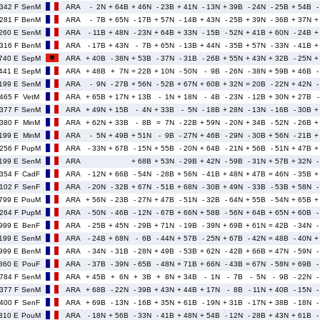
342 F
SenM
ARA
- 2N
+ 64B
+ 46N
- 23B
+ 41N
- 13N
+ 39B
- 24N
- 25B
+ 54B
-
281 F
BenM
ARA
- 7B
+ 65N
- 17B
+ 57N
- 14B
+ 43N
- 25B
+ 39N
- 36B
+ 37N
+
260 E
SenM
ARA
- 11B
+ 48N
- 23N
+ 64B
+ 33N
- 15B
- 52N
+ 41B
+ 60N
- 24B
+
316 F
BenM
ARA
- 17B
+ 43N
- 7B
+ 65N
- 13B
+ 44N
- 35B
+ 57N
- 33N
- 41B
+
740 E
SepM
ARA
+ 40B
- 38N
+ 53B
- 37N
- 31B
- 26B
+ 55N
+ 43N
+ 32B
- 25N
+
441 E
SepM
ARA
+ 48B
+ 7N
= 22B
+ 10N
- 50N
- 9B
- 26N
- 38N
+ 59B
+ 46B
-
199 E
SenM
ARA
- 9N
- 27B
+ 56N
- 52B
+ 67N
+ 60B
+ 32N
= 20B
- 22N
+ 42N
-
465 F
VetM
ARA
+ 65B
+ 17N
+ 13B
- 1N
+ 18N
- 4B
- 23N
- 12B
+ 30N
+ 27B
377 F
SenM
ARA
+ 49N
+ 15B
- 4N
+ 33B
- 5N
- 18B
+ 28N
- 13N
- 16B
- 30B
+
380 F
MinM
ARA
+ 62N
+ 33B
- 8B
= 7N
- 22B
+ 59N
- 20N
+ 34B
- 52N
- 26B
+
199 E
MinM
ARA
- 5N
+ 49B
+ 51N
- 9B
- 27N
+ 46B
- 29N
- 30B
+ 56N
- 21B
+
256 F
PupM
ARA
- 33N
+ 67B
- 15N
+ 55B
- 20N
+ 64B
- 21N
+ 56B
- 51N
+ 47B
+
199 E
SenM
ARA
+ 68B
+ 53N
- 29B
+ 42N
- 59B
- 31N
+ 57B
+ 32N
-
354 F
CadF
ARA
- 12N
+ 66B
- 54N
- 28B
+ 56N
- 41B
+ 48N
+ 47B
= 46N
- 35B
+
102 F
SenF
ARA
- 20N
- 32B
+ 67N
- 51B
+ 68N
- 30B
+ 49N
- 33B
- 53B
+ 58N
-
799 E
PouM
ARA
+ 56N
- 23B
- 27N
+ 47B
- 51N
- 32B
- 64N
+ 55B
- 54N
+ 65B
+
264 F
PupM
ARA
- 50N
- 46B
- 12N
- 67B
+ 66N
+ 58B
- 56N
+ 64B
+ 65N
+ 60B
-
999 E
BenF
ARA
- 25B
+ 45N
- 29B
+ 71N
- 19B
- 39N
+ 69B
+ 61N
= 42B
- 34N
-
199 E
SenM
ARA
- 24B
+ 68N
- 6B
- 44N
+ 57B
- 25N
+ 67B
- 42N
= 48B
- 40N
+
999 E
BenM
ARA
- 34N
- 31B
- 28N
+ 49B
- 53B
+ 62N
- 42B
+ 66B
= 47N
- 59N
-
860 E
PouF
ARA
- 37B
- 39N
- 65B
- 48N
+ 71B
+ 66N
- 43B
= 67N
- 58N
+ 69B
-
784 F
SenM
ARA
+ 45B
+ 6N
+ 3B
+ 8N
+ 34B
- 1N
- 7B
- 5N
- 9B
- 22N
-
377 F
SenM
ARA
+ 68B
- 22N
- 39B
+ 43N
+ 44B
+ 17N
- 8B
- 11N
+ 40B
- 15N
-
400 F
SenF
ARA
+ 69B
- 13N
- 16B
+ 35N
+ 61B
- 19N
+ 31B
- 17N
+ 38B
- 18N
-
310 E
PouM
ARA
- 18N
+ 56B
- 33N
- 41B
+ 48N
+ 54B
- 12N
- 28B
+ 43N
+ 61B
-