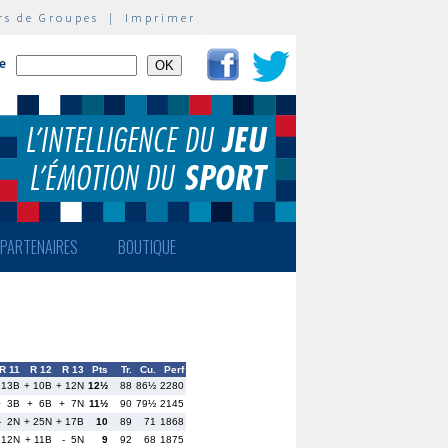
rs de Groupes
|
Imprimer
te
PARTENAIRES
BOUTIQUE
R 11
R 12
R 13
Pts
Tr.
Cu.
Perf
 13B
+ 10B
+ 12N
12½
88
86½
2280
+ 3B
+ 6B
+ 7N
11½
90
79½
2145
- 2N
+ 25N
+ 17B
10
89
71
1868
 12N
+ 11B
- 5N
9
92
68
1875