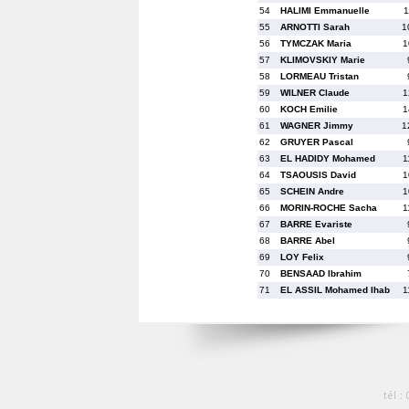
54
HALIMI Emmanuelle
1
55
ARNOTTI Sarah
1
56
TYMCZAK Maria
1
57
KLIMOVSKIY Marie
58
LORMEAU Tristan
59
WILNER Claude
1
60
KOCH Emilie
1
61
WAGNER Jimmy
1
62
GRUYER Pascal
63
EL HADIDY Mohamed
1
64
TSAOUSIS David
1
65
SCHEIN Andre
1
66
MORIN-ROCHE Sacha
1
67
BARRE Evariste
68
BARRE Abel
69
LOY Felix
70
BENSAAD Ibrahim
71
EL ASSIL Mohamed Ihab
1
tél :