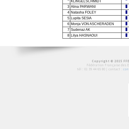
KLINGELSCHMIDT
3
Alina PARWANI
4
Natasha FOLEY
5
Lupita SESIA
6
Monja VON ASCHERADEN
7
Sudenaz AK
8
Lilya HASNAOUI
Copyright © 2015 FFE
Fédération Française des 
tél :
01 39 44 65 80
| contact :
con