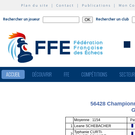
Plan du site
|
Contact
|
Publications
|
Mon C
Rechercher un joueur
Rechercher un club
ACCUEIL
DÉCOUVRIR
FFE
COMPÉTITIONS
SECTEU
56428 Championn
G
Moyenne : 1154
Pa
1
Leane SCHEBACHER
Typhanie CURTI-
2