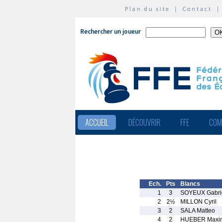
Plan du site
|
Contact
Rechercher un joueur
ACCUEIL
DÉCOUVRIR
FFE
COM
Ech.
Pts
Blancs
1
3
SOYEUX Gabri
2
2½
MILLON Cyril
3
2
SALA Matteo
4
2
HUEBER Maxi