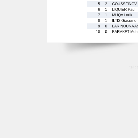
5
2
GOUSSEINOV 
6
1
LIQUIER Paul
7
1
MUQA Lorik
8
1
ILTIS Giacomo
9
0
LARINOUNA Ab
10
0
BARAKET Moh
tél :