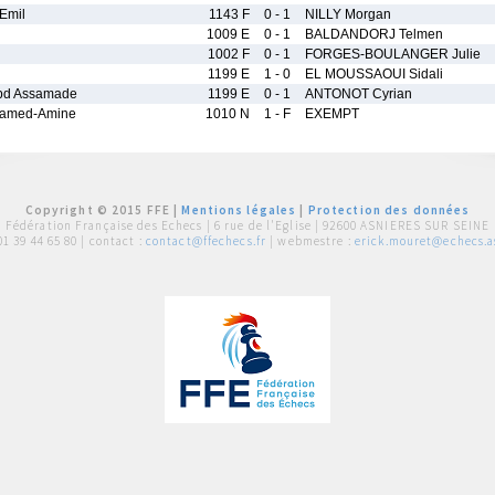
Emil
1143 F
0 - 1
NILLY Morgan
1009 E
0 - 1
BALDANDORJ Telmen
1002 F
0 - 1
FORGES-BOULANGER Julie
1199 E
1 - 0
EL MOUSSAOUI Sidali
d Assamade
1199 E
0 - 1
ANTONOT Cyrian
amed-Amine
1010 N
1 - F
EXEMPT
Copyright © 2015 FFE |
Mentions légales
|
Protection des données
Fédération Française des Echecs |
6 rue de l'Eglise | 92600 ASNIERES SUR SEINE
01 39 44 65 80
| contact :
contact@ffechecs.fr
| webmestre :
erick.mouret@echecs.as