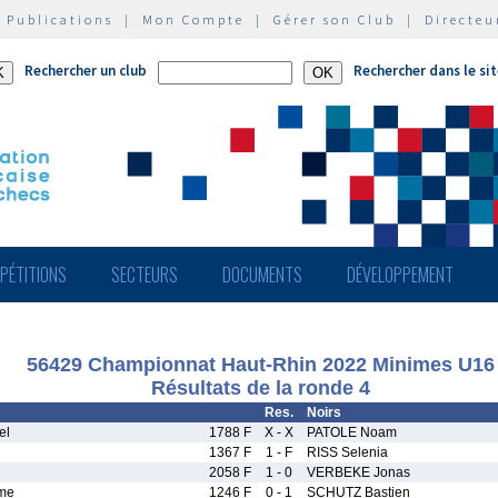
|
Publications
|
Mon Compte
|
Gérer son Club
|
Directeu
Rechercher un club
Rechercher dans le si
PÉTITIONS
SECTEURS
DOCUMENTS
DÉVELOPPEMENT
56429 Championnat Haut-Rhin 2022 Minimes U16
Résultats de la ronde 4
Res.
Noirs
el
1788 F
X - X
PATOLE Noam
1367 F
1 - F
RISS Selenia
2058 F
1 - 0
VERBEKE Jonas
me
1246 F
0 - 1
SCHUTZ Bastien