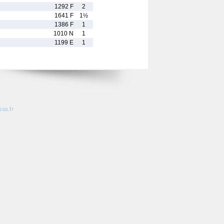
1292 F
2
1641 F
1½
1386 F
1
1010 N
1
1199 E
1
so.fr