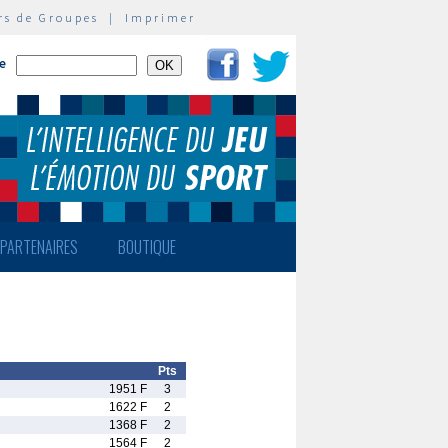
rs de Groupes
|
Imprimer
te
PARTENAIRES
BOUTIQUE
Pts
1951 F
3
1622 F
2
1368 F
2
1564 F
2