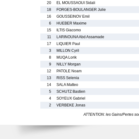
20
EL MOUSSAOUI Sidali
18
FORGES-BOULANGER Julie
16
GOUSSEINOV Emil
6
HUEBER Maxime
15
ILTIS Giacomo
11
LARINOUNA Abd Assamade
17
LIQUIER Paul
3
MILLON Cyril
8
MUQA Lorik
9
NILLY Morgan
12
PATOLE Noam
13
RISS Selenia
14
SALA Matteo
5
SCHUTZ Bastien
4
SOYEUX Gabriel
2
VERBEKE Jonas
ATTENTION: les Gains/Pertes sont