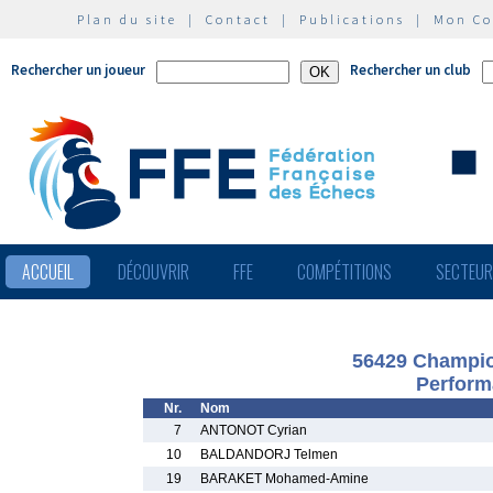
Plan du site
|
Contact
|
Publications
|
Mon C
Rechercher un joueur
Rechercher un club
ACCUEIL
DÉCOUVRIR
FFE
COMPÉTITIONS
SECTEU
56429 Champio
Perform
Nr.
Nom
7
ANTONOT Cyrian
10
BALDANDORJ Telmen
19
BARAKET Mohamed-Amine