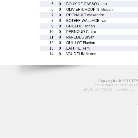
5
0
BOUX DE CASSON Leo
6
0
OLIVIER-CHOUPIN Titouan
7
0
REGNAULT Alexandre
8
0
BOTEFF-WALLACE Ivan
9
0
GUILLOU Ronan
10
0
PERNOUD Claire
11
0
PAREDES Bryan
12
0
GUILLOT Flavien
13
0
LAFITTE Remi
14
0
VAUDELIN Marec
Copyright © 2015 FFE
Fédération Française des 
tél :
01 39 44 65 80
| contact :
con