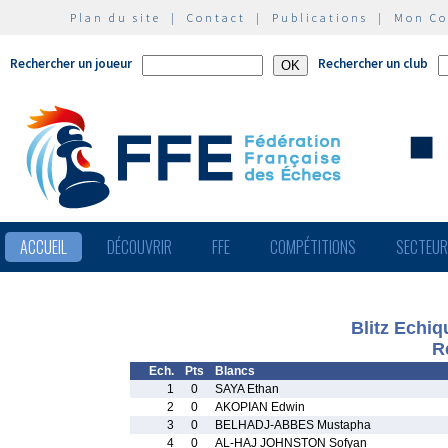
Plan du site
|
Contact
|
Publications
|
Mon C
Rechercher un joueur
Rechercher un club
ACCUEIL
DÉCOUVRIR
FFE
COMPÉTITIONS
SECTEU
Blitz Echi
R
Ech.
Pts
Blancs
1
0
SAYA Ethan
2
0
AKOPIAN Edwin
3
0
BELHADJ-ABBES Mustapha
4
0
AL-HAJ JOHNSTON Sofyan