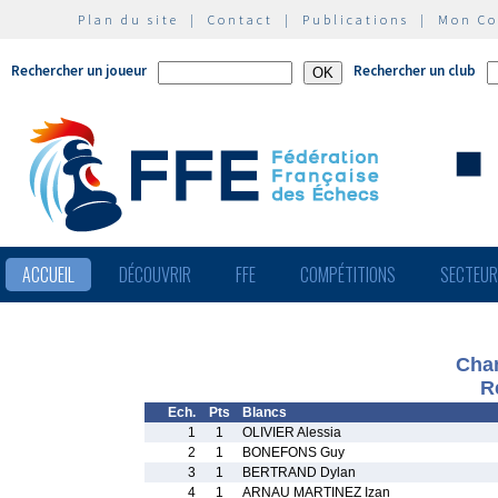
Plan du site
|
Contact
|
Publications
|
Mon C
Rechercher un joueur
Rechercher un club
ACCUEIL
DÉCOUVRIR
FFE
COMPÉTITIONS
SECTEU
Cha
R
Ech.
Pts
Blancs
1
1
OLIVIER Alessia
2
1
BONEFONS Guy
3
1
BERTRAND Dylan
4
1
ARNAU MARTINEZ Izan