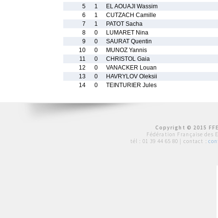
5
1
EL AOUAJI Wassim
6
1
CUTZACH Camille
7
1
PATOT Sacha
8
0
LUMARET Nina
9
0
SAURAT Quentin
10
0
MUNOZ Yannis
11
0
CHRISTOL Gaia
12
0
VANACKER Louan
13
0
HAVRYLOV Oleksii
14
0
TEINTURIER Jules
Copyright © 2015 FFE
Fédération Française des 
tél :
01 39 44 65 80
| contact :
con